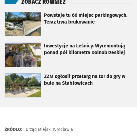
ZOBACZ RÓWNIEŻ
otworzy się w nowej karcie
Powstaje tu 66 miejsc parkingowych.
Teraz trwa brukowanie
otworzy się w nowej karcie
Inwestycje na Leśnicy. Wyremontują
ponad pół kilometra Dolnobrzeskiej
otworzy się w nowej karcie
ZZM ogłosił przetarg na tor do gry w
bule na Stabłowicach
ŹRÓDŁO:
Urząd Miejski Wrocławia