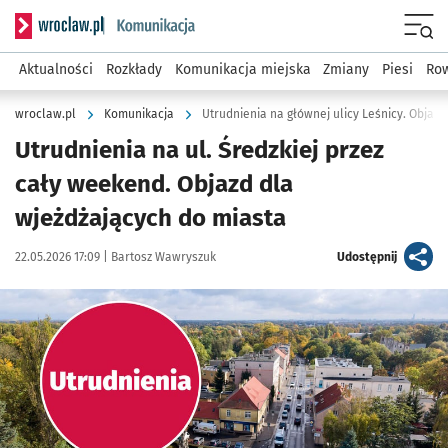
Serwis informacyjny wroclaw.pl podserwis: Komunikacja
Menu
Aktualności
Rozkłady
Komunikacja miejska
Zmiany
Piesi
Row
wroclaw.pl
Komunikacja
Utrudnienia na głównej ulicy Leśnicy. Objaz
Utrudnienia na ul. Średzkiej przez
cały weekend. Objazd dla
wjeżdżających do miasta
Data publikacji:
Autor:
artykuł
22.05.2026 17:09 |
Bartosz Wawryszuk
Udostępnij
Kliknij, aby powiększyć