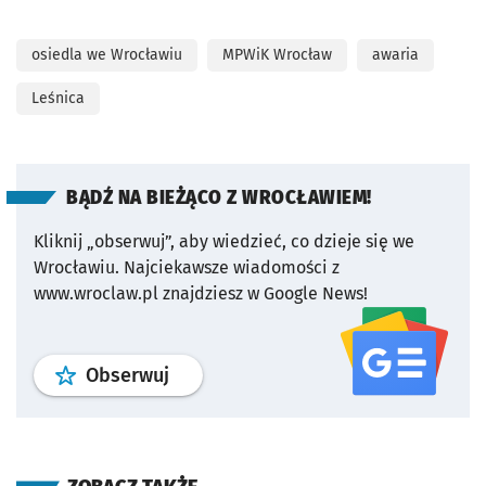
osiedla we Wrocławiu
MPWiK Wrocław
awaria
Leśnica
BĄDŹ NA BIEŻĄCO Z WROCŁAWIEM!
Kliknij „obserwuj”, aby wiedzieć, co dzieje się we
Wrocławiu.
Najciekawsze wiadomości z
www.wroclaw.pl znajdziesz w Google News!
profil
google news
serwisu wroclaw
Obserwuj