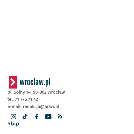
pl. Solny 14,
50-062
Wrocław
tel. 71 776 71 42
e-mail:
redakcja@araw.pl