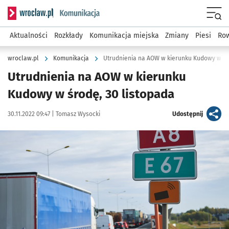
Serwis informacyjny wroclaw.pl podserwis: Komunikacja
Menu
Aktualności
Rozkłady
Komunikacja miejska
Zmiany
Piesi
Row
wroclaw.pl
Komunikacja
Utrudnienia na AOW w kierunku Kudowy w śr
Utrudnienia na AOW w kierunku
Kudowy w środę, 30 listopada
Data publikacji:
Autor:
artykuł
30.11.2022 09:47 |
Tomasz Wysocki
Udostępnij
Kliknij, aby powiększyć