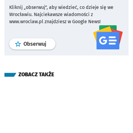
Kliknij „obserwuj”, aby wiedzieć, co dzieje się we
Wrocławiu.
Najciekawsze wiadomości z
www.wroclaw.pl znajdziesz w Google News!
profil
google news
serwisu wroclaw
Obserwuj
ZOBACZ TAKŻE