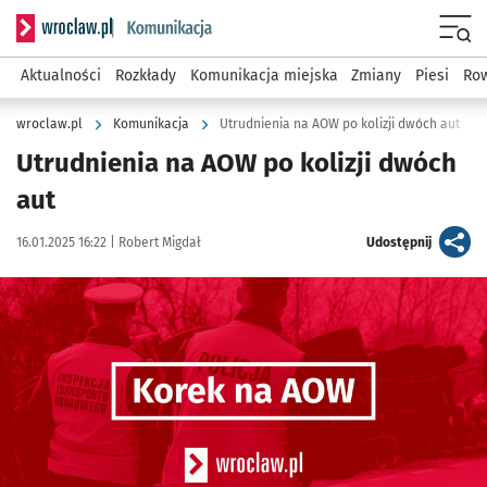
Serwis informacyjny wroclaw.pl podserwis: Komunikacja
Menu
Aktualności
Rozkłady
Komunikacja miejska
Zmiany
Piesi
Row
wroclaw.pl
Komunikacja
Utrudnienia na AOW po kolizji dwóch aut
Utrudnienia na AOW po kolizji dwóch
aut
Data publikacji:
Autor:
artykuł
16.01.2025 16:22 |
Robert Migdał
Udostępnij
Kliknij, aby powiększyć