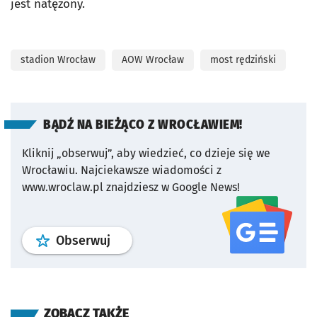
jest natężony.
stadion Wrocław
AOW Wrocław
most rędziński
BĄDŹ NA BIEŻĄCO Z WROCŁAWIEM!
Kliknij „obserwuj”, aby wiedzieć, co dzieje się we
Wrocławiu.
Najciekawsze wiadomości z
www.wroclaw.pl znajdziesz w Google News!
profil
google news
serwisu wroclaw
Obserwuj
ZOBACZ TAKŻE