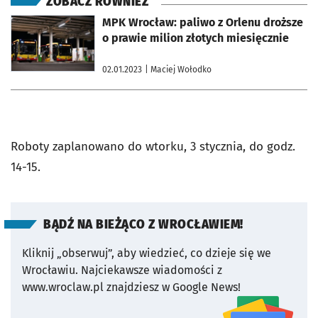
ZOBACZ RÓWNIEŻ
otworzy się w nowej karcie
MPK Wrocław: paliwo z Orlenu droższe
o prawie milion złotych miesięcznie
02.01.2023
| Maciej Wołodko
Roboty zaplanowano do wtorku, 3 stycznia, do godz.
14-15.
BĄDŹ NA BIEŻĄCO Z WROCŁAWIEM!
Kliknij „obserwuj”, aby wiedzieć, co dzieje się we
Wrocławiu.
Najciekawsze wiadomości z
www.wroclaw.pl znajdziesz w Google News!