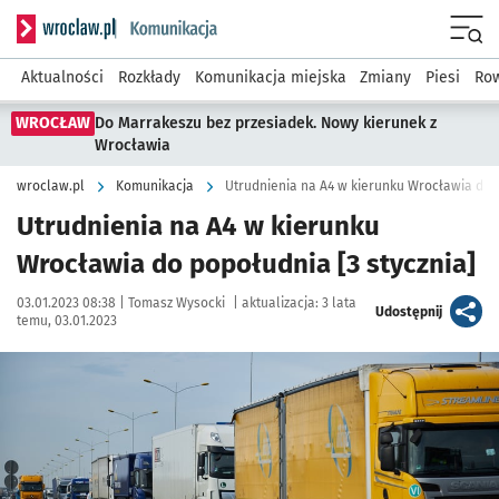
Serwis informacyjny wroclaw.pl podserwis: Komunikacja
Menu
Aktualności
Rozkłady
Komunikacja miejska
Zmiany
Piesi
Row
WROCŁAW
Do Marrakeszu bez przesiadek. Nowy kierunek z
Wrocławia
wroclaw.pl
Komunikacja
Utrudnienia na A4 w kierunku Wrocławia do p
Utrudnienia na A4 w kierunku
Wrocławia do popołudnia [3 stycznia]
Data publikacji:
Autor:
03.01.2023 08:38 |
Tomasz Wysocki
|
aktualizacja:
3 lata
artykuł
Udostępnij
temu, 03.01.2023
Kliknij, aby powiększyć