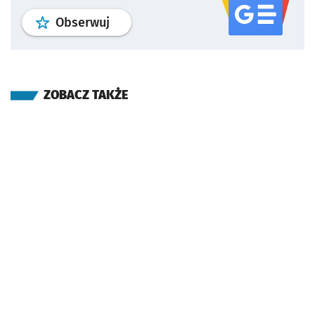
profil
google news
serwisu wroclaw
Obserwuj
ZOBACZ TAKŻE