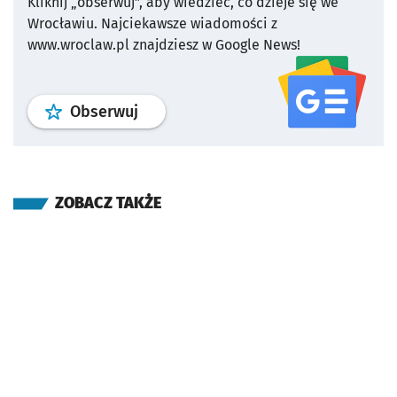
Kliknij „obserwuj”, aby wiedzieć, co dzieje się we
Wrocławiu.
Najciekawsze wiadomości z
www.wroclaw.pl znajdziesz w Google News!
profil
google news
serwisu wroclaw
Obserwuj
ZOBACZ TAKŻE