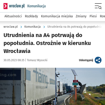
Serwis informacyjny wroclaw.pl podserwis: Komunikacja
Menu
Aktualności
Rozkłady
Komunikacja miejska
Zmiany
Piesi
Row
wroclaw.pl
Komunikacja
Utrudnienia na A4 potrwają do popołudnia. 
Utrudnienia na A4 potrwają do
popołudnia. Ostrożnie w kierunku
Wrocławia
Data publikacji:
Autor:
artykuł
30.05.2023 08:35 |
Tomasz Wysocki
Udostępnij
Kliknij, aby powiększyć