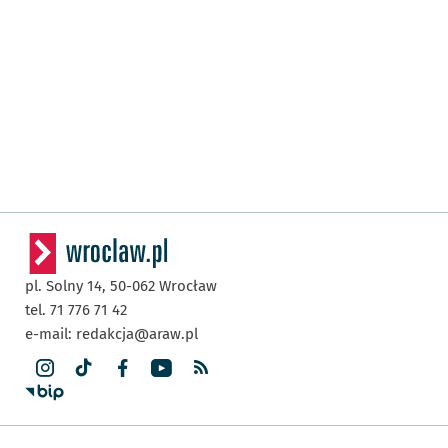
pl. Solny 14,
50-062
Wrocław
tel. 71 776 71 42
e-mail:
redakcja@araw.pl