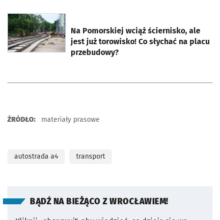
otworzy się w nowej karcie
Na Pomorskiej wciąż ściernisko, ale
jest już torowisko! Co słychać na placu
przebudowy?
ŹRÓDŁO:
materiały prasowe
autostrada a4
transport
BĄDŹ NA BIEŻĄCO Z WROCŁAWIEM!