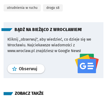
utrudnienia w ruchu
droga s8
BĄDŹ NA BIEŻĄCO Z WROCŁAWIEM!
Kliknij „obserwuj”, aby wiedzieć, co dzieje się we
Wrocławiu.
Najciekawsze wiadomości z
www.wroclaw.pl znajdziesz w Google News!
profil
google news
serwisu wroclaw
Obserwuj
ZOBACZ TAKŻE