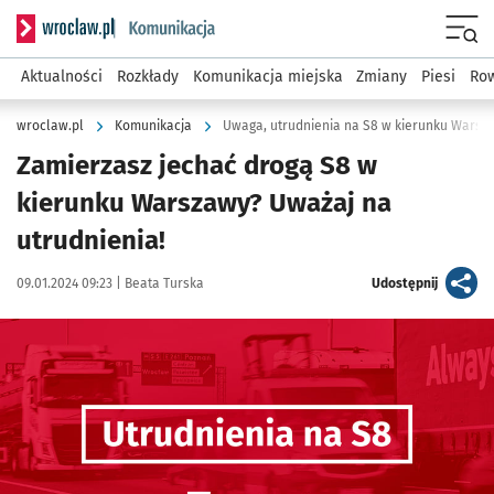
Serwis informacyjny wroclaw.pl podserwis: Komunikacja
Menu
Aktualności
Rozkłady
Komunikacja miejska
Zmiany
Piesi
Row
wroclaw.pl
Komunikacja
Uwaga, utrudnienia na S8 w kierunku Warsz
Zamierzasz jechać drogą S8 w
kierunku Warszawy? Uważaj na
utrudnienia!
Data publikacji:
Autor:
artykuł
09.01.2024 09:23 |
Beata Turska
Udostępnij
Kliknij, aby powiększyć