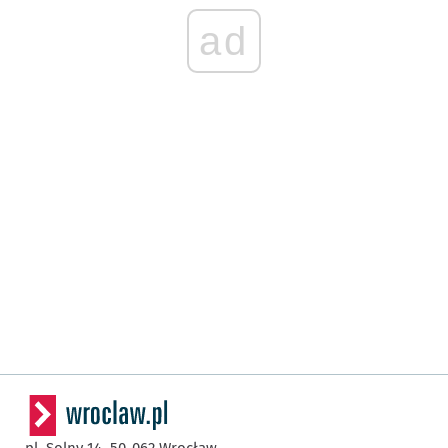
ad
pl. Solny 14,
50-062
Wrocław