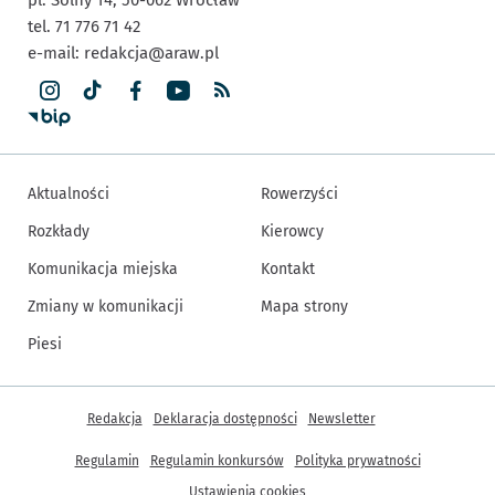
tel. 71 776 71 42
e-mail:
redakcja@araw.pl
Aktualności
Rowerzyści
Rozkłady
Kierowcy
Komunikacja miejska
Kontakt
Zmiany w komunikacji
Mapa strony
Piesi
Inne informacje
Redakcja
Deklaracja dostępności
Newsletter
Regulamin
Regulamin konkursów
Polityka prywatności
Ustawienia cookies