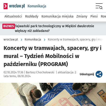
Serwis informacyjny wroclaw.pl podserwis: Komunikacja
Menu
Aktualności
Rozkłady
Komunikacja miejska
Zmiany
Piesi
Row
BIZNES
Tajwański park technologiczny w Miękini dwukrotnie
większy niż zakładano?
wroclaw.pl
Komunikacja
Koncerty w tramwajach, spacery, gry i mural
Koncerty w tramwajach, spacery, gry i
mural – Tydzień Mobilności w
październiku (PROGRAM)
Data publikacji:
Autor:
02.10.2024 17:36 |
Bartosz Chochołowski
|
aktualizacja:
2
artykuł
Udostępnij
lata temu, 06.10.2024
Kliknij, aby powiększyć