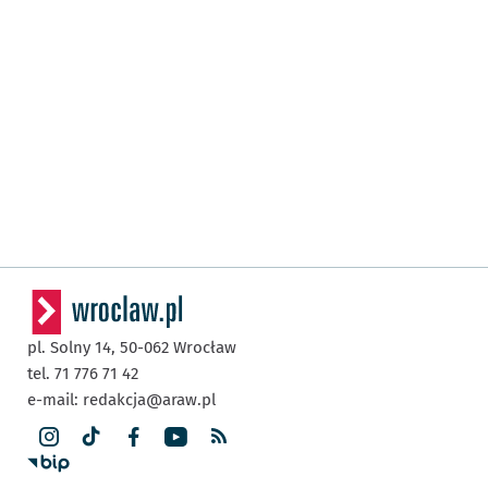
pl. Solny 14,
50-062
Wrocław
tel. 71 776 71 42
e-mail:
redakcja@araw.pl