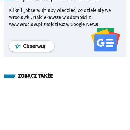
Kliknij „obserwuj”, aby wiedzieć, co dzieje się we
Wrocławiu.
Najciekawsze wiadomości z
www.wroclaw.pl znajdziesz w Google News!
profil
google news
serwisu wroclaw
Obserwuj
ZOBACZ TAKŻE