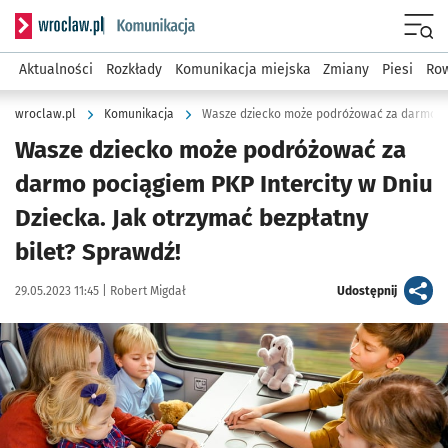
Serwis informacyjny wroclaw.pl podserwis: Komunikacja
Menu
Aktualności
Rozkłady
Komunikacja miejska
Zmiany
Piesi
Row
wroclaw.pl
Komunikacja
Wasze dziecko może podróżować za
darmo pociągiem PKP Intercity w Dniu
Dziecka. Jak otrzymać bezpłatny
bilet? Sprawdź!
Data publikacji:
Autor:
artykuł
29.05.2023 11:45 |
Robert Migdał
Udostępnij
Kliknij, aby powiększyć