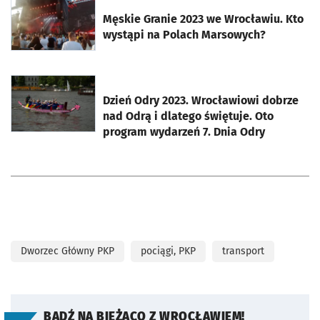
otworzy się w nowej karcie
Męskie Granie 2023 we Wrocławiu. Kto
wystąpi na Polach Marsowych?
otworzy się w nowej karcie
Dzień Odry 2023. Wrocławiowi dobrze
nad Odrą i dlatego świętuje. Oto
program wydarzeń 7. Dnia Odry
Dworzec Główny PKP
pociągi, PKP
transport
BĄDŹ NA BIEŻĄCO Z WROCŁAWIEM!