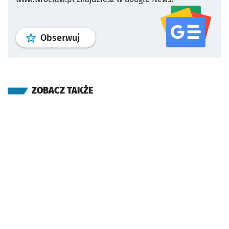
profil
google news
serwisu wroclaw
Obserwuj
ZOBACZ TAKŻE