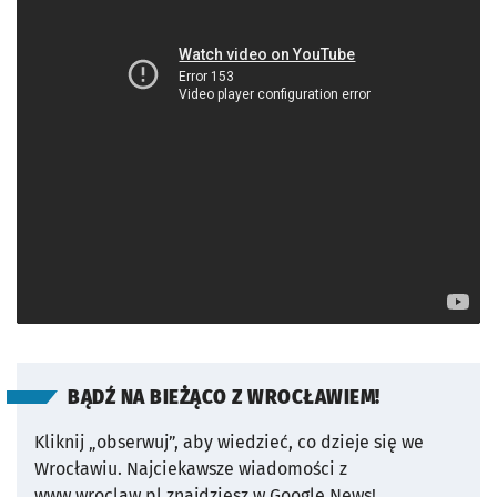
BĄDŹ NA BIEŻĄCO Z WROCŁAWIEM!
Kliknij „obserwuj”, aby wiedzieć, co dzieje się we
Wrocławiu.
Najciekawsze wiadomości z
www.wroclaw.pl znajdziesz w Google News!