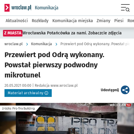
Serwis informacyjny wroclaw.pl podserwis: Komunikacja
Menu
Aktualności
Rozkłady
Komunikacja miejska
Zmiany
Piesi
Row
Z MIASTA
Wrocławska Potańcówka za nami. Zobaczcie zdjęcia
wroclaw.pl
Komunikacja
Przewiert pod Odrą wykonany. Powstał pier
Przewiert pod Odrą wykonany.
Powstał pierwszy podwodny
mikrotunel
Data publikacji:
Autor:
20.05.2021 00:00 |
Redakcja www.wroclaw.pl
artykuł
Udostępnij
Materiał archiwalny
Kliknij, aby powiększyć