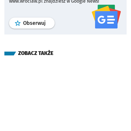
www.wroclaw.pl znajdziesz w Google News!
profil
google news
serwisu wroclaw
Obserwuj
ZOBACZ TAKŻE