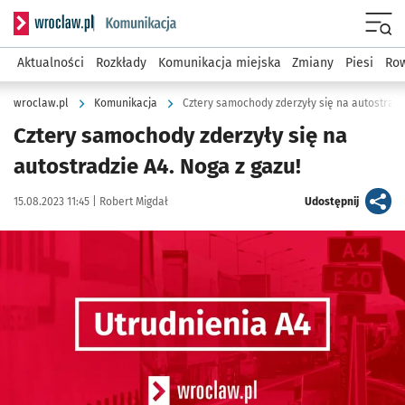
Serwis informacyjny wroclaw.pl podserwis: Komunikacja
Menu
Aktualności
Rozkłady
Komunikacja miejska
Zmiany
Piesi
Row
wroclaw.pl
Komunikacja
Cztery samochody zderzyły się na autostradzi
Cztery samochody zderzyły się na
autostradzie A4. Noga z gazu!
Data publikacji:
Autor:
artykuł
15.08.2023 11:45 |
Robert Migdał
Udostępnij
Kliknij, aby powiększyć