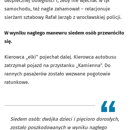
bezpiecznej odległości i, żeby nie wjechać w tył
samochodu, też nagle zahamował – relacjonuje
sierżant sztabowy Rafał Jarząb z wrocławskiej policji.
W wyniku nagłego manewru siedem osób przewróciło
się.
Kierowca „elki” pojechał dalej. Kierowca autobusu
zatrzymał pojazd na przystanku „Kamienna”. Do
rannych pasażerów zostało wezwane pogotowie
ratunkowe.
Siedem osób: dwójka dzieci i pięcioro dorosłych,
zostało poszkodowanych w wyniku nagłego