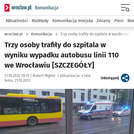
Serwis informacyjny wroclaw.pl podserwis: Komunikacja
Menu
Aktualności
Rozkłady
Komunikacja miejska
Zmiany
Piesi
Row
wroclaw.pl
Komunikacja
Trzy osoby trafiły do szpitala w
wyniku wypadku autobusu linii 110
we Wrocławiu [SZCZEGÓŁY]
Data publikacji:
Autor:
21.10.2022 20:15 |
Robert Migdał
|
aktualizacja:
4 lata
artykuł
Udostępnij
temu, 21.10.2022
Kliknij, aby powiększyć