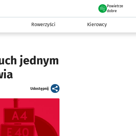
Powietrze
we Wrocławiu
munikacja
dobre
Rowerzyści
Kierowcy
Ruch jednym
wia
artykuł
Udostępnij