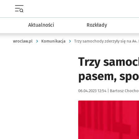
Menu główne portalu wroclaw.pl
Aktualności
Rozkłady
wroclaw.pl
Komunikacja
Trzy samoc
pasem, spo
Data publikacji:
Autor:
06.04.2023 12:54 |
Bartosz Chocho
Kliknij, aby powiększyć