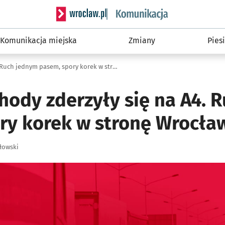
Serwis informacyjny wroclaw.pl podserwis: Ko
Komunikacja miejska
Zmiany
Piesi
Trzy samochody zderzyły się na A4. Ruch jednym pasem, spory korek w stronę Wrocławia
hody zderzyły się na A4. 
ry korek w stronę Wrocła
łowski