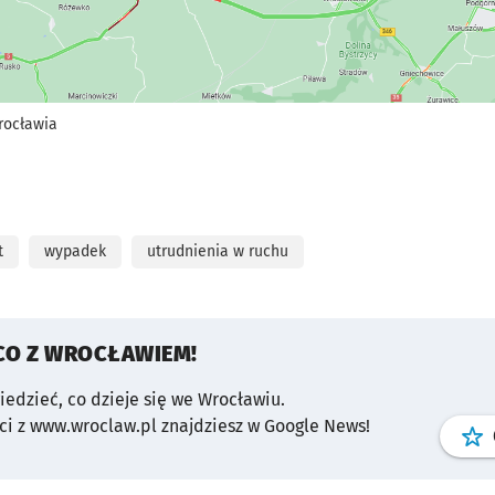
rocławia
t
wypadek
utrudnienia w ruchu
CO Z WROCŁAWIEM!
wiedzieć, co dzieje się we Wrocławiu.
i z www.wroclaw.pl znajdziesz w Google News!