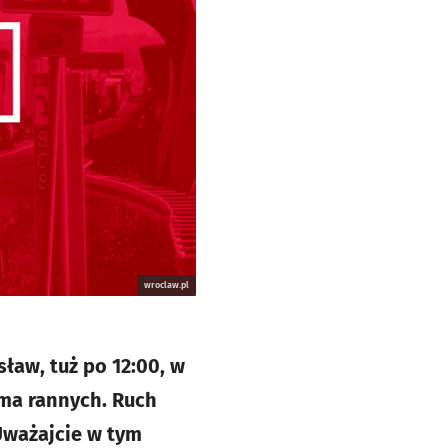
wroclaw.pl
ław, tuż po 12:00, w
 ma rannych. Ruch
Uważajcie w tym