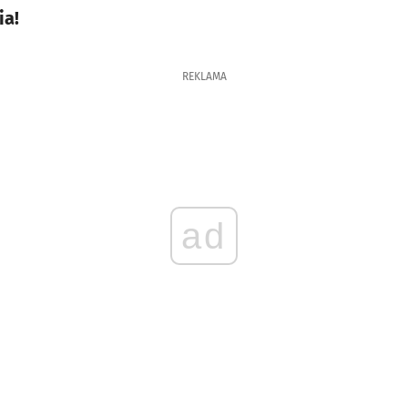
ia!
REKLAMA
ad