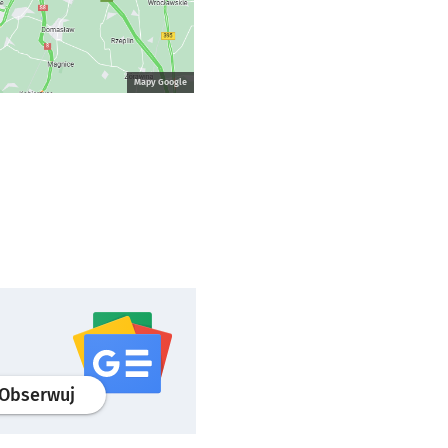
Mapy Google
profil
google news
serwisu wroclaw.pl
Obserwuj