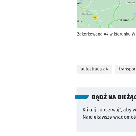
Zakorkowana A4 w kierunku W
autostrada a4
transpor
BĄDŹ NA BIEŻĄ
Kliknij „obserwuj”, aby 
Najciekawsze wiadomośc