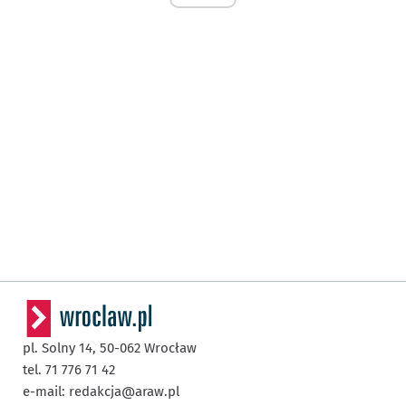
pl. Solny 14,
50-062
Wrocław
tel. 71 776 71 42
e-mail:
redakcja@araw.pl