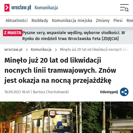
Serwis informacyjny wroclaw.pl podserwis: Komunikacja
Menu
Aktualności
Rozkłady
Komunikacja miejska
Zmiany
Piesi
Row
Z MIASTA
Pyszne sery, wspaniałe wędliny, wyborne słodkości. W
Rynku do niedzieli trwa Wrocławska Feta [ZDJĘCIA]
wroclaw.pl
Komunikacja
Minęło już 20 lat od likwidacji
nocnych linii tramwajowych. Znów
jest okazja na nocną przejażdżkę
Data publikacji:
Autor:
artykuł
16.09.2023 18:45 |
Bartosz Chochołowski
Udostępnij
Kliknij, aby powiększyć