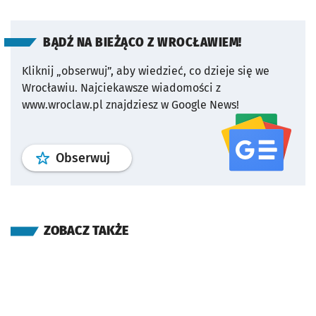
BĄDŹ NA BIEŻĄCO Z WROCŁAWIEM!
Kliknij „obserwuj”, aby wiedzieć, co dzieje się we
Wrocławiu.
Najciekawsze wiadomości z
www.wroclaw.pl znajdziesz w Google News!
profil
google news
serwisu wroclaw
Obserwuj
ZOBACZ TAKŻE