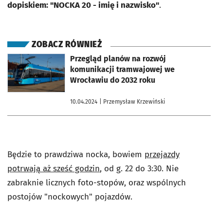
dopiskiem: "NOCKA 20 - imię i nazwisko"
.
ZOBACZ RÓWNIEŻ
otworzy się w nowej karcie
Przegląd planów na rozwój
komunikacji tramwajowej we
Wrocławiu do 2032 roku
10.04.2024
| Przemysław Krzewiński
Będzie to prawdziwa nocka, bowiem
przejazdy
potrwają aż sześć godzin
, od g. 22 do 3:30. Nie
zabraknie licznych foto-stopów, oraz wspólnych
postojów "nockowych" pojazdów.