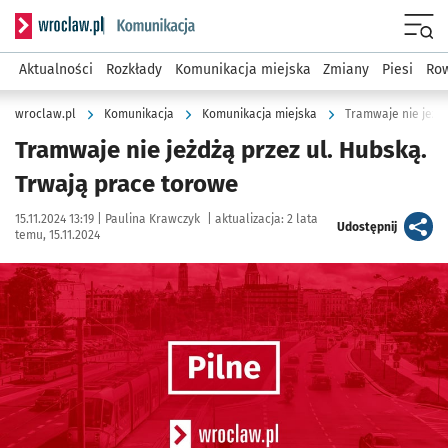
Serwis informacyjny wroclaw.pl podserwis: Komunikacja
Menu
Aktualności
Rozkłady
Komunikacja miejska
Zmiany
Piesi
Row
wroclaw.pl
Komunikacja
Komunikacja miejska
Tramwaje nie jeżdż
Tramwaje nie jeżdżą przez ul. Hubską.
Trwają prace torowe
Data publikacji:
Autor:
15.11.2024 13:19 |
Paulina Krawczyk
|
aktualizacja:
2 lata
artykuł
Udostępnij
temu, 15.11.2024
Kliknij, aby powiększyć