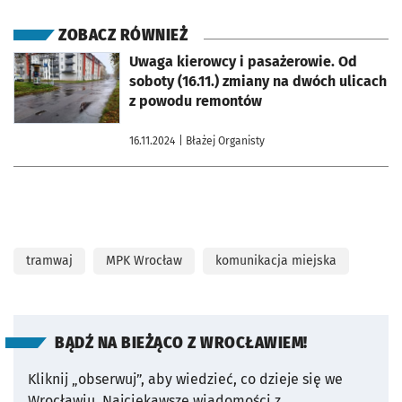
ZOBACZ RÓWNIEŻ
otworzy się w nowej karcie
Uwaga kierowcy i pasażerowie. Od
soboty (16.11.) zmiany na dwóch ulicach
z powodu remontów
16.11.2024
| Błażej Organisty
tramwaj
MPK Wrocław
komunikacja miejska
BĄDŹ NA BIEŻĄCO Z WROCŁAWIEM!
Kliknij „obserwuj”, aby wiedzieć, co dzieje się we
Wrocławiu.
Najciekawsze wiadomości z