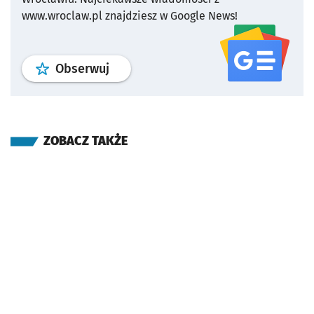
www.wroclaw.pl znajdziesz w Google News!
profil
google news
serwisu wroclaw
Obserwuj
ZOBACZ TAKŻE