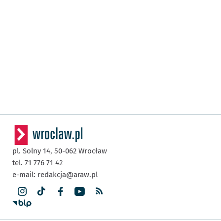
pl. Solny 14,
50-062
Wrocław
tel. 71 776 71 42
e-mail:
redakcja@araw.pl