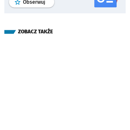
profil
google news
serwisu wroclaw
Obserwuj
ZOBACZ TAKŻE