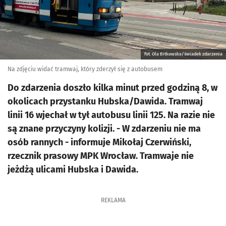
fot. Ola Bitkowska/świadek zdarzenia
Na zdjęciu widać tramwaj, który zderzył się z autobusem
Do zdarzenia doszło kilka minut przed godziną 8, w
okolicach przystanku Hubska/Dawida. Tramwaj
linii 16 wjechał w tył autobusu linii 125. Na razie nie
są znane przyczyny kolizji. - W zdarzeniu nie ma
osób rannych - informuje Mikołaj Czerwiński,
rzecznik prasowy MPK Wrocław. Tramwaje nie
jeżdżą ulicami Hubska i Dawida.
REKLAMA