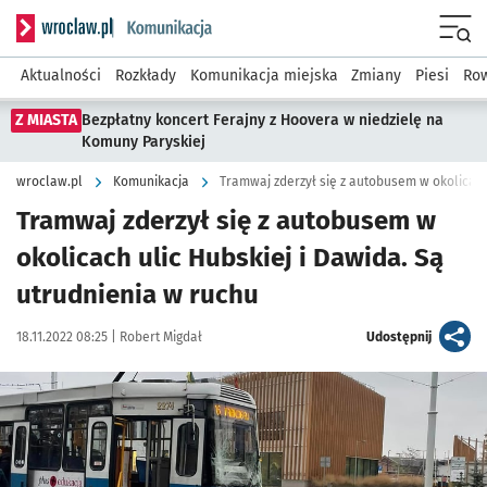
Serwis informacyjny wroclaw.pl podserwis: Komunikacja
Menu
Aktualności
Rozkłady
Komunikacja miejska
Zmiany
Piesi
Row
Z MIASTA
Bezpłatny koncert Ferajny z Hoovera w niedzielę na
Komuny Paryskiej
wroclaw.pl
Komunikacja
Tramwaj zderzył się z autobusem w
okolicach ulic Hubskiej i Dawida. Są
utrudnienia w ruchu
Data publikacji:
Autor:
artykuł
18.11.2022 08:25 |
Robert Migdał
Udostępnij
Kliknij, aby powiększyć