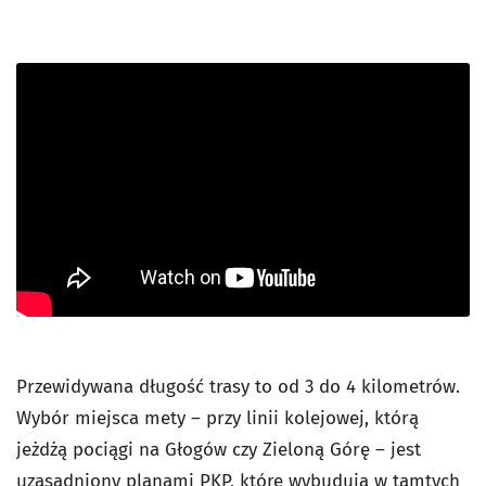
Przewidywana długość trasy to od 3 do 4 kilometrów.
Wybór miejsca mety – przy linii kolejowej, którą
jeżdżą pociągi na Głogów czy Zieloną Górę – jest
uzasadniony planami PKP, które wybudują w tamtych