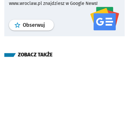
www.wroclaw.pl znajdziesz w Google News!
profil
google news
serwisu wroclaw
Obserwuj
ZOBACZ TAKŻE