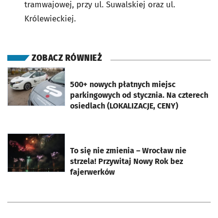
tramwajowej, przy ul. Suwalskiej oraz ul.
Królewieckiej.
ZOBACZ RÓWNIEŻ
otworzy się w nowej karcie
500+ nowych płatnych miejsc
parkingowych od stycznia. Na czterech
osiedlach (LOKALIZACJE, CENY)
otworzy się w nowej karcie
To się nie zmienia – Wrocław nie
strzela! Przywitaj Nowy Rok bez
fajerwerków