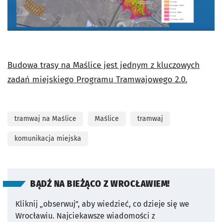
Budowa trasy na Maślice jest jednym z kluczowych
zadań miejskiego Programu Tramwajowego 2.0.
tramwaj na Maślice
Maślice
tramwaj
komunikacja miejska
BĄDŹ NA BIEŻĄCO Z WROCŁAWIEM!
Kliknij „obserwuj”, aby wiedzieć, co dzieje się we
Wrocławiu.
Najciekawsze wiadomości z