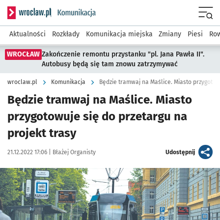
Serwis informacyjny wroclaw.pl podserwis: Komunikacja
Menu
Aktualności
Rozkłady
Komunikacja miejska
Zmiany
Piesi
Row
WROCŁAW
Zakończenie remontu przystanku "pl. Jana Pawła II".
Autobusy będą się tam znowu zatrzymywać
wroclaw.pl
Komunikacja
Będzie tramwaj na Maślice. Miasto przygotowu
Będzie tramwaj na Maślice. Miasto
przygotowuje się do przetargu na
projekt trasy
Data publikacji:
Autor:
artykuł
21.12.2022 17:06 |
Błażej Organisty
Udostępnij
Kliknij, aby powiększyć