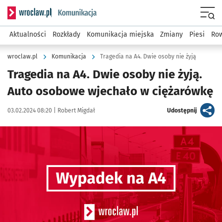
Serwis informacyjny wroclaw.pl podserwis: Komunikacja
Menu
Aktualności
Rozkłady
Komunikacja miejska
Zmiany
Piesi
Row
wroclaw.pl
Komunikacja
Tragedia na A4. Dwie osoby nie żyją
Tragedia na A4. Dwie osoby nie żyją.
Auto osobowe wjechało w ciężarówkę
Data publikacji:
Autor:
artykuł
03.02.2024 08:20 |
Robert Migdał
Udostępnij
Kliknij, aby powiększyć