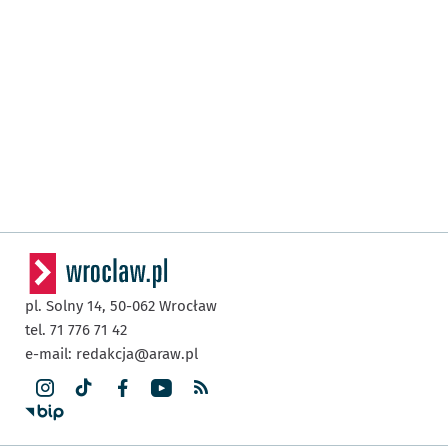
pl. Solny 14,
50-062
Wrocław
tel. 71 776 71 42
e-mail:
redakcja@araw.pl