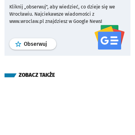
Kliknij „obserwuj”, aby wiedzieć, co dzieje się we
Wrocławiu.
Najciekawsze wiadomości z
www.wroclaw.pl znajdziesz w Google News!
profil
google news
serwisu wroclaw
Obserwuj
ZOBACZ TAKŻE