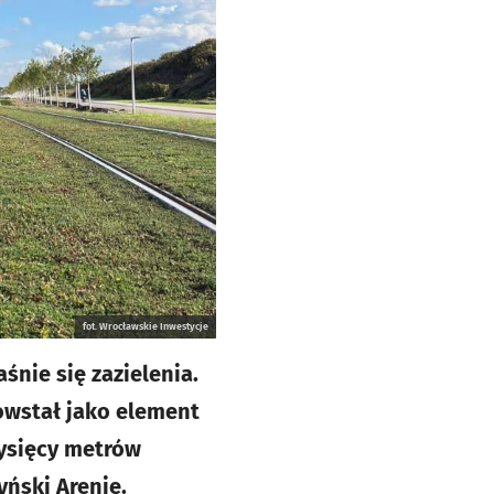
fot. Wrocławskie Inwestycje
nie się zazielenia.
owstał jako element
tysięcy metrów
yński Arenie.