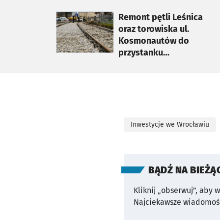
otworzy się w nowej karcie
Remont pętli Leśnica
oraz torowiska ul.
Kosmonautów do
przystanku
Jeleniogórska
Inwestycje we Wrocławiu
BĄDŹ NA BIEŻĄ
Kliknij „obserwuj”, aby 
Najciekawsze wiadomośc