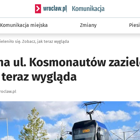
Serwis informacyjny wroclaw.pl podserwis: Ko
Komunikacja miejska
Zmiany
Piesi
leniło się. Zobacz, jak teraz wygląda
a ul. Kosmonautów zaziele
 teraz wygląda
oclaw.pl