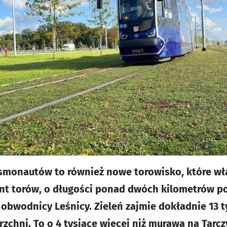
monautów to również nowe torowisko, które właś
ent torów, o długości ponad dwóch kilometrów p
- obwodnicy Leśnicy. Zieleń zajmie dokładnie 13 
chni. To o 4 tysiące więcej niż murawa na Tarcz