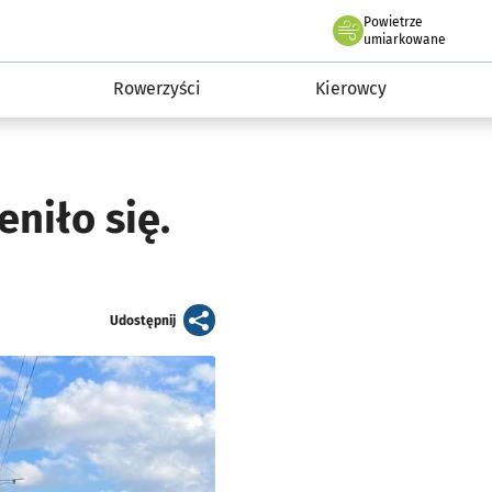
Powietrze
we Wrocławiu
munikacja
umiarkowane
Rowerzyści
Kierowcy
niło się.
artykuł
Udostępnij