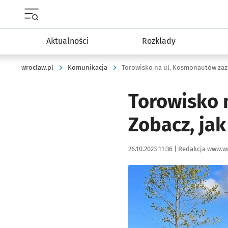
Menu główne portalu wroclaw.pl
Aktualności
Rozkłady
wroclaw.pl
Komunikacja
Torowisko na ul. Kosmonautów zazie
Torowisko n
Zobacz, jak
Data publikacji:
Autor:
26.10.2023 11:36 |
Redakcja www.wr
Kliknij, aby powiększyć