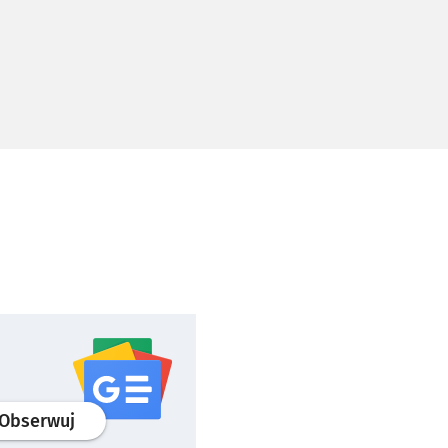
profil
google news
serwisu wroclaw.pl
Obserwuj