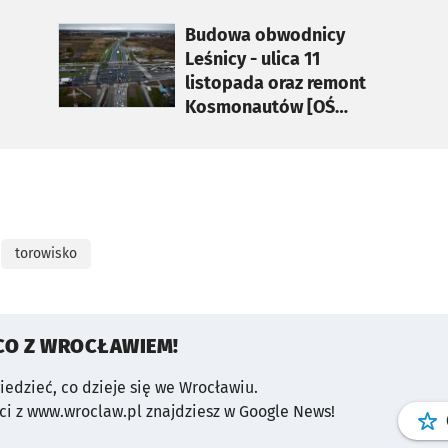
otworzy się w nowej karcie
Budowa obwodnicy
Leśnicy - ulica 11
listopada oraz remont
Kosmonautów [OŚ
ZACHODNIA]
torowisko
CO Z WROCŁAWIEM!
wiedzieć, co dzieje się we Wrocławiu.
i z www.wroclaw.pl znajdziesz w Google News!