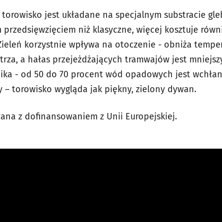
, torowisko jest układane na specjalnym substracie gl
 przedsięwzięciem niż klasyczne, więcej kosztuje równ
 Zieleń korzystnie wpływa na otoczenie - obniża temper
trza, a hałas przejeżdżających tramwajów jest mniejsz
ka - od 50 do 70 procent wód opadowych jest wchłani
 – torowisko wygląda jak piękny, zielony dywan.
wana z dofinansowaniem z Unii Europejskiej.