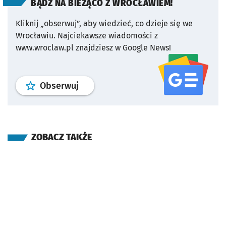
BĄDŹ NA BIEŻĄCO Z WROCŁAWIEM!
Kliknij „obserwuj”, aby wiedzieć, co dzieje się we
Wrocławiu.
Najciekawsze wiadomości z
www.wroclaw.pl znajdziesz w Google News!
profil
google news
serwisu wroclaw
Obserwuj
ZOBACZ TAKŻE