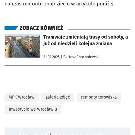
na czas remontu znajdziecie w artykule poniżej.
ZOBACZ RÓWNIEŻ
otworzy się w nowej karcie
Tramwaje zmieniają trasy od soboty, a
już od niedzieli kolejna zmiana
31.01.2025
| Bartosz Chochołowski
MPK Wrocław
galeria zdjęć
remonty torowiska
Inwestycje we Wrocławiu