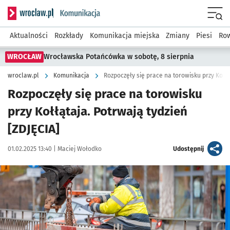
Serwis informacyjny wroclaw.pl podserwis: Komunikacja
Menu
Aktualności
Rozkłady
Komunikacja miejska
Zmiany
Piesi
Row
WROCŁAW
Wrocławska Potańcówka w sobotę, 8 sierpnia
wroclaw.pl
Komunikacja
Rozpoczęły się prace na torowisku przy Kołłą
Rozpoczęły się prace na torowisku
przy Kołłątaja. Potrwają tydzień
[ZDJĘCIA]
Data publikacji:
Autor:
artykuł
01.02.2025 13:40 |
Maciej Wołodko
Udostępnij
Kliknij, aby zobaczyć galerię