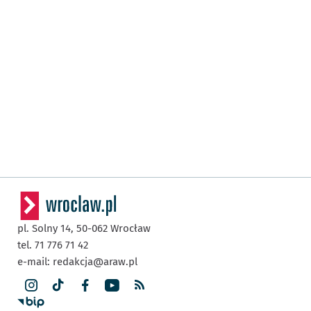
pl. Solny 14,
50-062
Wrocław
tel. 71 776 71 42
e-mail:
redakcja@araw.pl