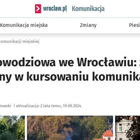
Serwis informacyjny wroclaw.pl podserwis: Ko
Komunikacja miejska
Zmiany
Piesi
komunikacji miejskiej
owodziowa we Wrocławiu:
iany w kursowaniu komunik
łowski
|
aktualizacja:
2 lata temu, 19.09.2024