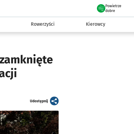
Powietrze
we Wrocławiu
munikacja
dobre
Rowerzyści
Kierowcy
 zamknięte
acji
artykuł
Udostępnij