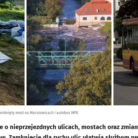
amknięty most na Marszowicach i autobus MPK
e o nieprzejezdnych ulicach, mostach oraz zmian
. Zamknięcie dla ruchu ulic ułatwia służbom pr