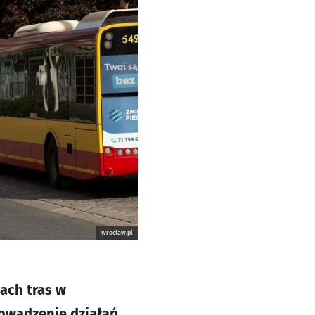
wroclaw.pl
ach tras w
owadzenie działań,