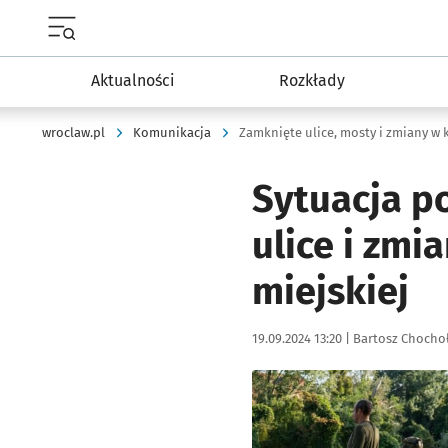
Menu główne portalu wroclaw.pl
Aktualności
Rozkłady
wroclaw.pl
Komunikacja
Zamknięte ulice, mosty i zmiany w 
Sytuacja p
ulice i zm
miejskiej
Data publikacji:
Autor:
19.09.2024 13:20 |
Bartosz Chocho
Kliknij, aby powiększyć