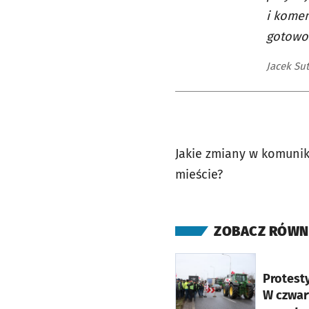
i komen
gotowoś
Jacek Su
Jakie zmiany w komunik
mieście?
ZOBACZ RÓWN
otworzy się w nowej ka
Protest
W czwar