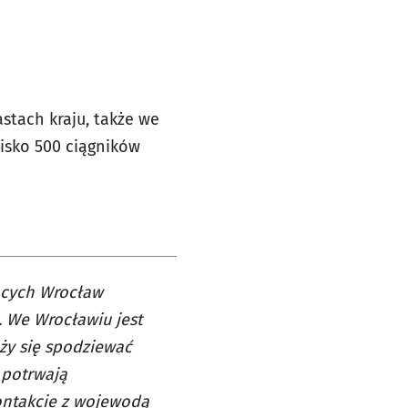
stach kraju, także we
lisko 500 ciągników
jących Wrocław
. We Wrocławiu jest
eży się spodziewać
 potrwają
kontakcie z wojewodą