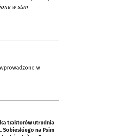
ione w stan
ną wprowadzone w
e
ka traktorów utrudnia
l. Sobieskiego na Psim