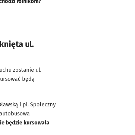
 chodzi rolnikom?
nięta ul.
uchu zostanie ul.
 kursować będą
 Oławską i pl. Społeczny
 autobusowa
ie będzie kursowała