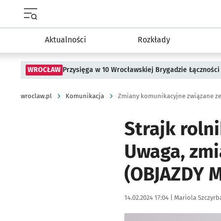
Menu główne portalu wroclaw.pl
Aktualności
Rozkłady
WROCŁAW
Przysięga w 10 Wrocławskiej Brygadzie Łączności
wroclaw.pl
Komunikacja
Zmiany komunikacyjne związane ze
Strajk roln
Uwaga, zmi
(OBJAZDY 
Data publikacji:
Autor:
14.02.2024 17:04 |
Mariola Szczyrb
Kliknij, aby powiększyć