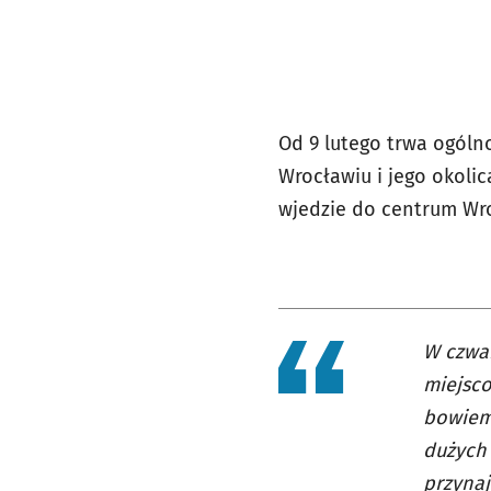
Od 9 lutego trwa ogólno
Wrocławiu i jego okolic
wjedzie do centrum Wro
W czwar
miejsco
bowiem 
dużych 
przynaj