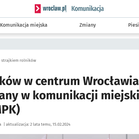
Serwis informacyjny wroclaw.pl podserwis: Ko
Komunikacja miejska
Zmiany
Piesi
 strajkiem rolników
ików w centrum Wrocławia 
any w komunikacji miejski
MPK)
a
|
aktualizacja:
2 lata temu, 15.02.2024