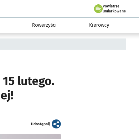
Powietrze
we Wrocławiu
munikacja
umiarkowane
Rowerzyści
Kierowcy
15 lutego.
ej!
artykuł
Udostępnij