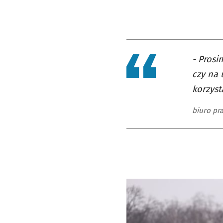
- Prosi
czy na 
korzyst
biuro pr