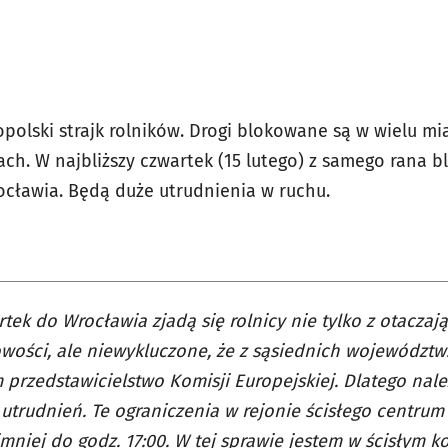
polski strajk rolników. Drogi blokowane są w wielu mia
ach. W najbliższy czwartek (15 lutego) z samego rana b
cławia. Będą duże utrudnienia w ruchu.
tek do Wrocławia zjadą się rolnicy nie tylko z otacza
wości, ale niewykluczone, że z sąsiednich województw
przedstawicielstwo Komisji Europejskiej. Dlatego nal
utrudnień. Te ograniczenia w rejonie ścisłego centrum
mniej do godz. 17:00. W tej sprawie jestem w ścisłym 