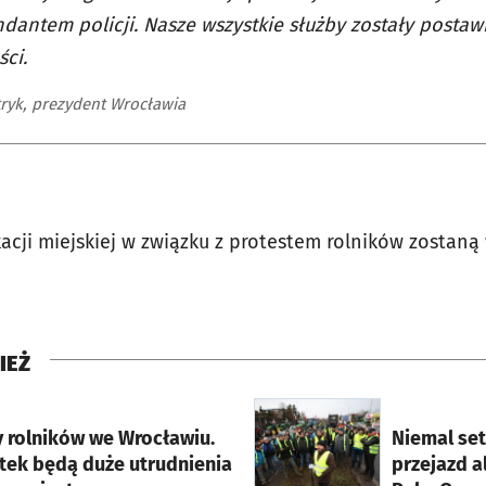
dantem policji. Nasze wszystkie służby zostały postaw
ci.
tryk, prezydent Wrocławia
acji miejskiej w związku z protestem rolników zosta
IEŻ
rcie
otworzy się w nowej karci
y rolników we Wrocławiu.
Niemal set
tek będą duże utrudnienia
przejazd a