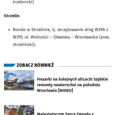
trzebnicki)
Strzelin
Rondo w Strzelinie, tj. skrzyżowanie dróg W396 z
W395 ul. Wolności – Oławska – Wrocławska (pow.
strzeliński);
ZOBACZ RÓWNIEŻ
otworzy się w nowej karcie
Frezarki na kolejnych ulicach! Szybkie
remonty nawierzchni na południu
Wrocławia [WIDEO]
otworzy się w nowej karcie
Majestatyczne Serce Ogrodu z