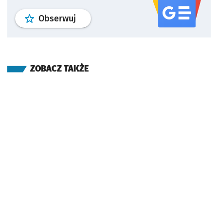
profil
google news
serwisu wroclaw
Obserwuj
ZOBACZ TAKŻE