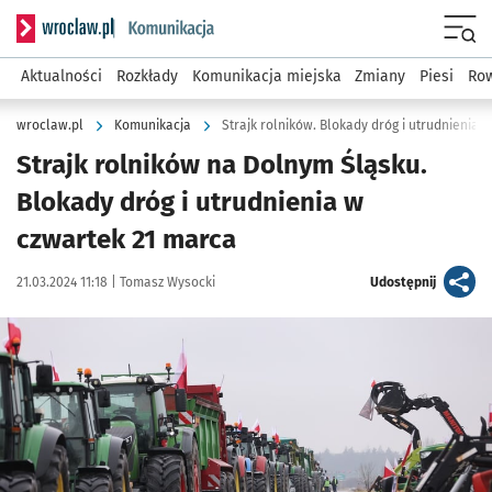
Serwis informacyjny wroclaw.pl podserwis: Komunikacja
Menu
Aktualności
Rozkłady
Komunikacja miejska
Zmiany
Piesi
Row
wroclaw.pl
Komunikacja
Strajk rolników. Blokady dróg i utrudnienia [
Strajk rolników na Dolnym Śląsku.
Blokady dróg i utrudnienia w
czwartek 21 marca
Data publikacji:
Autor:
artykuł
21.03.2024 11:18 |
Tomasz Wysocki
Udostępnij
Kliknij, aby powiększyć