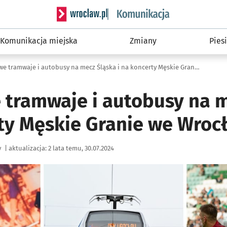
Serwis informacyjny wroclaw.pl podserwis: Ko
Komunikacja miejska
Zmiany
Piesi
Dodatkowe tramwaje i autobusy na mecz Śląska i na koncerty Męskie Granie we Wrocławiu
tramwaje i autobusy na m
rty Męskie Granie we Wroc
y
|
aktualizacja:
2 lata temu, 30.07.2024