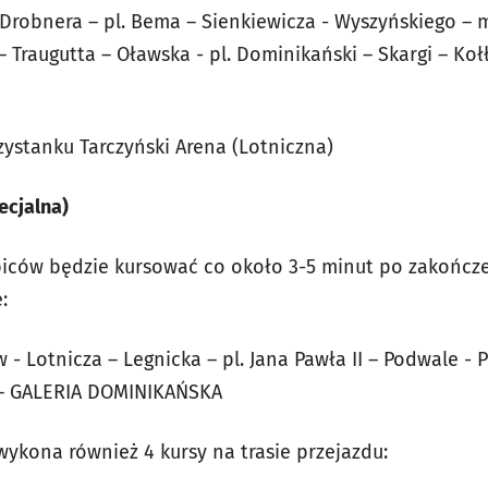
robnera – pl. Bema – Sienkiewicza - Wyszyńskiego – m.
Traugutta – Oławska - pl. Dominikański – Skargi – Ko
zystanku Tarczyński Arena (Lotniczna)
ecjalna)
biców będzie kursować co około 3-5 minut po zakończ
:
 Lotnicza – Legnicka – pl. Jana Pawła II – Podwale - P
a – GALERIA DOMINIKAŃSKA
 wykona również 4 kursy na trasie przejazdu: