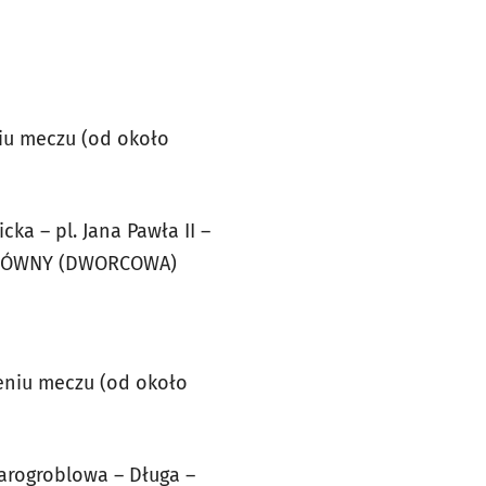
iu meczu (od około
ka – pl. Jana Pawła II –
 GŁÓWNY (DWORCOWA)
eniu meczu (od około
arogroblowa – Długa –