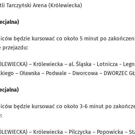
tli Tarczyński Arena (Królewiecka)
ecjalna)
biców będzie kursować co około 5 minut po zakończen
e przejazdu:
WIECKA) – Królewiecka – al. Śląska - Lotnicza - Legnic
ielkiego – Oławska – Podwale – Dworcowa – DWORZEC
ecjalna)
biców będzie kursować co około 3-6 minut po zakończ
:
EWIECKA) – Królewiecka – Pilczycka – Popowicka – St