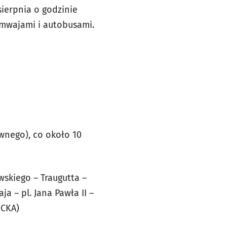
sierpnia o godzinie
amwajami i autobusami.
ównego), co około 10
skiego – Traugutta –
a – pl. Jana Pawła II –
ECKA)