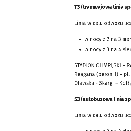
T3 (tramwajowa linia sp
Linia w celu odwozu uc
w nocy z 2 na 3 sie
w nocy z 3 na 4 sie
STADION OLIMPIJSKI – R
Reagana (peron 1) – pl
Oławska - Skargi – Ko
S3 (autobusowa linia sp
Linia w celu odwozu uc