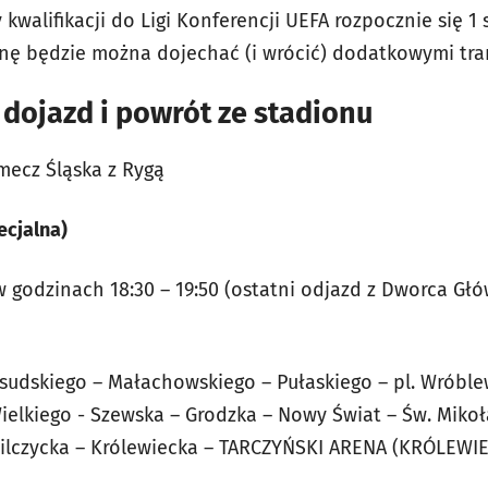
kwalifikacji do Ligi Konferencji UEFA rozpocznie się 1 
renę będzie można dojechać (i wrócić) dodatkowymi tr
– dojazd i powrót ze stadionu
mecz Śląska z Rygą
ecjalna)
w godzinach 18:30 – 19:50 (ostatni odjazd z Dworca Gł
dskiego – Małachowskiego – Pułaskiego – pl. Wróblew
elkiego - Szewska – Grodzka – Nowy Świat – Św. Mikołaj
 Pilczycka – Królewiecka – TARCZYŃSKI ARENA (KRÓLEWI