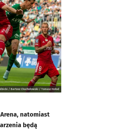
lbicki / Bartosz Chochołowski / Tomasz Hołod
i Arena, natomiast
darzenia będą