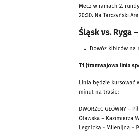
Mecz w ramach 2. rundy 
20:30. Na Tarczyński A
Śląsk vs. Ryga 
Dowóz kibiców na 
T1 (tramwajowa linia sp
Linia będzie kursować 
minut na trasie:
DWORZEC GŁÓWNY – Piłsu
Oławska – Kazimierza Wi
Legnicka - Milenijna –