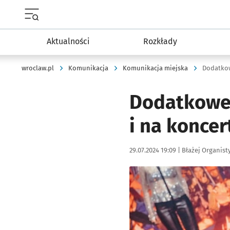
Menu główne portalu wroclaw.pl
Aktualności
Rozkłady
wroclaw.pl
Komunikacja
Komunikacja miejska
Dodatkowe 
i na konce
Data publikacji:
Autor:
29.07.2024 19:09 |
Błażej Organist
Kliknij, aby powiększyć