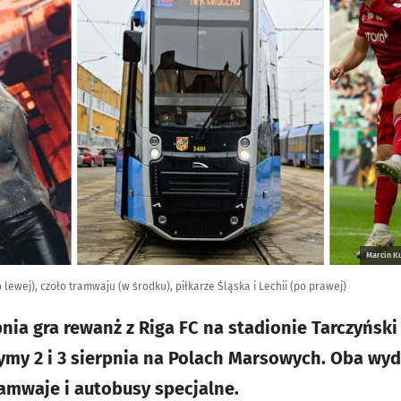
Marcin Ku
lewej), czoło tramwaju (w środku), piłkarze Śląska i Lechii (po prawej)
pnia gra rewanż z Riga FC na stadionie Tarczyńsk
ymy 2 i 3 sierpnia na Polach Marsowych. Oba wy
amwaje i autobusy specjalne.