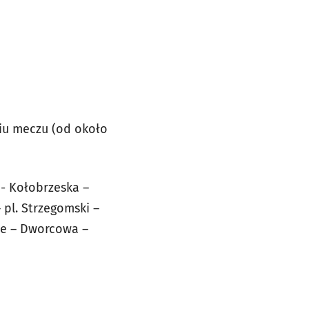
iu meczu (od około
- Kołobrzeska –
pl. Strzegomski –
ale – Dworcowa –