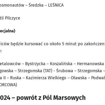
Kosmonautów – Średzka – LEŚNICA
li Pilczyce
ecjalna)
biców będzie kursować co około 5 minut po zakończen
:
Metalowców – Bystrzycka – Koszalińska – Hermanowska 
gowska – Strzegomska (TAT) - Śrubowa – Strzegomska – 
ła II – Ruska – Kazimierza Wielkiego – Oławska – Podw
ORCOWA)
2024 – powrót z Pól Marsowych