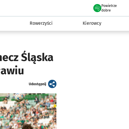
Powietrze
we Wrocławiu
munikacja
dobre
Rowerzyści
Kierowcy
ecz Śląska
ławiu
artykuł
Udostępnij