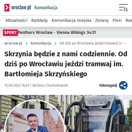
Serwis informacyjny wroclaw.pl podserwis: Komunikacja
Menu
Aktualności
Rozkłady
Komunikacja miejska
Zmiany
Piesi
Row
SPORT
Panthers Wrocław - Vienna Wikings 34:31
wroclaw.pl
Komunikacja
Od dziś po Wrocławiu jeździ tramwaj im. Bar
Skrzynia będzie z nami codziennie. Od
dziś po Wrocławiu jeździ tramwaj im.
Bartłomieja Skrzyńskiego
Data publikacji:
Autor:
artykuł
15.09.2023 16:25 |
Bartosz Chochołowski
Udostępnij
Kliknij, aby zobaczyć galerię