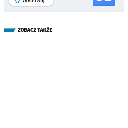
profil
google news
serwisu wroclaw
Obserwuj
ZOBACZ TAKŻE