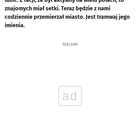
lubić. Z racji, że był aktywny na wielu polach, to
znajomych miał setki. Teraz będzie z nami
codziennie przemierzał miasto. Jest tramwaj jego
imienia.
REKLAMA
ad