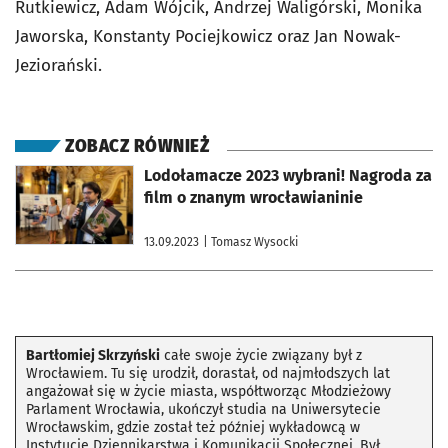
Rutkiewicz, Adam Wójcik, Andrzej Waligórski, Monika
Jaworska, Konstanty Pociejkowicz oraz Jan Nowak-
Jeziorański.
ZOBACZ RÓWNIEŻ
otworzy się w nowej karcie
Lodołamacze 2023 wybrani! Nagroda za
film o znanym wrocławianinie
13.09.2023
| Tomasz Wysocki
Bartłomiej Skrzyński
całe swoje życie związany był z
Wrocławiem. Tu się urodził, dorastał, od najmłodszych lat
angażował się w życie miasta, współtworząc Młodzieżowy
Parlament Wrocławia, ukończył studia na Uniwersytecie
Wrocławskim, gdzie został też później wykładowcą w
Instytucie Dziennikarstwa i Komunikacji Społecznej. Był