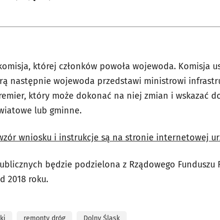
komisja, której członków powoła wojewoda. Komisja ust
 następnie wojewoda przedstawi ministrowi infrastru
 premier, który może dokonać na niej zmian i wskazać 
iatowe lub gminne.
zór wniosku i instrukcje są na stronie internetowej ur
publicznych będzie podzielona z Rządowego Funduszu 
od 2018 roku.
ki
remonty dróg
Dolny Śląsk