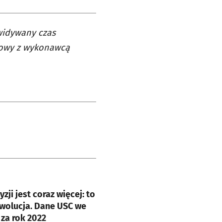
widywany czas
umowy z wykonawcą
e
zji jest coraz więcej: to
wolucja. Dane USC we
za rok 2022