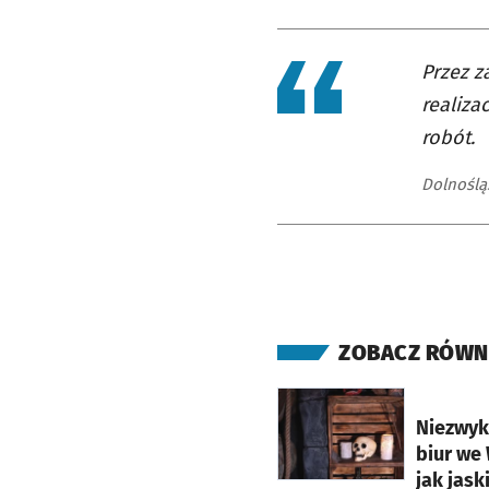
Przez z
realiza
robót.
Dolnoślą
ZOBACZ RÓWN
otworzy się w nowej ka
Niezwyk
biur we
jak jask