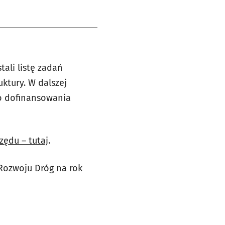
ali listę zadań
ktury. W dalszej
do dofinansowania
zędu – tutaj
.
Rozwoju Dróg na rok