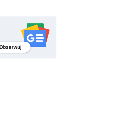
profil
google news
serwisu wroclaw.pl
Obserwuj