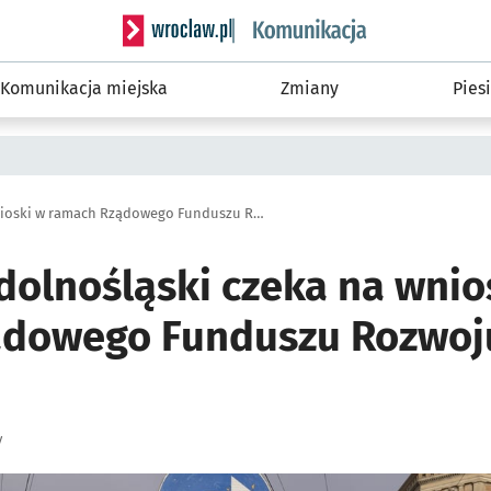
Serwis informacyjny wroclaw.pl podserwis: Ko
Komunikacja miejska
Zmiany
Piesi
Wojewoda dolnośląski czeka na wnioski w ramach Rządowego Funduszu Rozwoju Dróg na 2023 rok
olnośląski czeka na wnio
dowego Funduszu Rozwoj
y