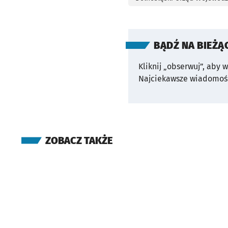
BĄDŹ NA BIEŻĄ
Kliknij „obserwuj”, aby 
Najciekawsze wiadomośc
ZOBACZ TAKŻE