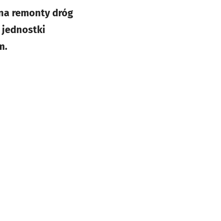
na remonty dróg
 jednostki
m.