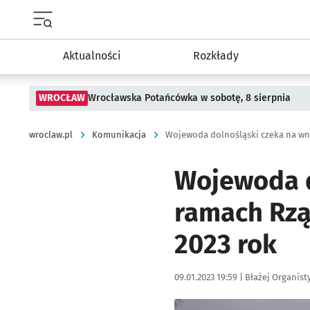
Menu główne portalu wroclaw.pl
Aktualności
Rozkłady
WROCŁAW
Wrocławska Potańcówka w sobotę, 8 sierpnia
wroclaw.pl
Komunikacja
Wojewoda d
ramach Rzą
2023 rok
Data publikacji:
Autor:
09.01.2023 19:59 |
Błażej Organist
Kliknij, aby powiększyć