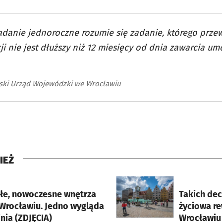
adanie jednoroczne rozumie się zadanie, którego prze
cji nie jest dłuższy niż 12 miesięcy od dnia zawarcia 
ski Urząd Wojewódzki we Wrocławiu
IEŻ
rcie
otworzy się w nowej karci
łe, nowoczesne wnętrza
Takich decy
 Wrocławiu. Jedno wygląda
życiowa re
inia (ZDJĘCIA)
Wrocławiu 