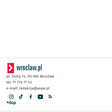
pl. Solny 14,
50-062
Wrocław
tel. 71 776 71 42
e-mail:
redakcja@araw.pl