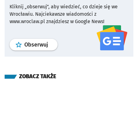
Kliknij „obserwuj”, aby wiedzieć, co dzieje się we
Wrocławiu.
Najciekawsze wiadomości z
www.wroclaw.pl znajdziesz w Google News!
profil
google news
serwisu wroclaw
Obserwuj
ZOBACZ TAKŻE