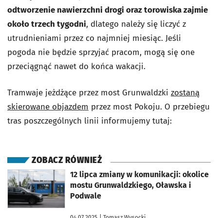
odtworzenie nawierzchni drogi oraz torowiska zajmie
około trzech tygodni
, dlatego należy się liczyć z
utrudnieniami przez co najmniej miesiąc. Jeśli
pogoda nie będzie sprzyjać pracom, mogą się one
przeciągnąć nawet do końca wakacji.
Tramwaje jeżdżące przez most Grunwaldzki
zostaną
skierowane objazdem
przez most Pokoju. O przebiegu
tras poszczególnych linii informujemy tutaj:
ZOBACZ RÓWNIEŻ
otworzy się w nowej karcie
12 lipca zmiany w komunikacji: okolice
mostu Grunwaldzkiego, Oławska i
Podwale
04.07.2025
| Tomasz Wysocki