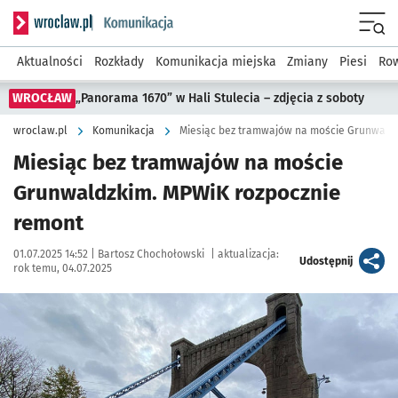
Serwis informacyjny wroclaw.pl podserwis: Komunikacja
Menu
Aktualności
Rozkłady
Komunikacja miejska
Zmiany
Piesi
Row
WROCŁAW
„Panorama 1670” w Hali Stulecia – zdjęcia z soboty
wroclaw.pl
Komunikacja
Miesiąc bez tramwajów na moście Grunwald
Miesiąc bez tramwajów na moście
Grunwaldzkim. MPWiK rozpocznie
remont
Data publikacji:
Autor:
01.07.2025 14:52 |
Bartosz Chochołowski
|
aktualizacja:
artykuł
Udostępnij
rok temu, 04.07.2025
Kliknij, aby powiększyć