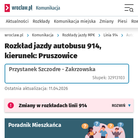
Serwis informacyjny wroclaw.pl podserwis: Komunikacja
Menu
Aktualności
Rozkłady
Komunikacja miejska
Zmiany
Piesi
Row
wroclaw.pl
Komunikacja
Rozkłady jazdy MPK
Linia 914
Autobu
Rozkład jazdy autobusu 914,
kierunek: Pruszowice
Przystanek Szczodre - Zakrzowska
Słupek: 32913103
Ostatnia aktualizacja:
11.04.2026
Zmiany w rozkładach
linii 914
ROZWIŃ
Poradnik Mieszkańca