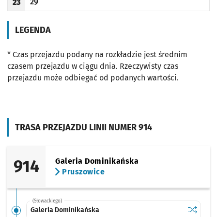
29
23
Odjazd
minut po godzinie 23
Godzina odjazdu
LEGENDA
* Czas przejazdu podany na rozkładzie jest średnim
czasem przejazdu w ciągu dnia. Rzeczywisty czas
przejazdu może odbiegać od podanych wartości.
TRASA PRZEJAZDU LINII NUMER 914
914
Galeria Dominikańska
Pruszowice
(Słowackiego)
Sprawdź p
Galeria 
Galeria Dominikańska