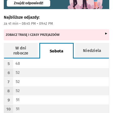
- otworzy się w nowej karcie
Znajdź odpowiedź!
Najbliższe odjazdy:
za 41 min • 08:45 PM • 09:42 PM
ZOBACZ TRASĘ I CZASY PRZEJAZDÓW
W dni
Niedziela
Sobota
robocze
Rozkład jazdy -
Sobota
48
5
Odjazd
minut po godzinie 5
Godzina odjazdu
52
6
Odjazd
minut po godzinie 6
Godzina odjazdu
52
7
Odjazd
minut po godzinie 7
Godzina odjazdu
52
8
Odjazd
minut po godzinie 8
Godzina odjazdu
51
9
Odjazd
minut po godzinie 9
Godzina odjazdu
51
10
Odjazd
minut po godzinie 10
Godzina odjazdu