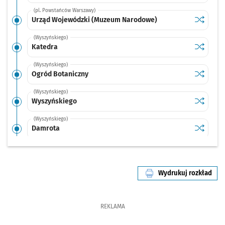
(pl. Powstańców Warszawy)
Sprawdź p
Urząd Wo
Urząd Wojewódzki (Muzeum Narodowe)
(Wyszyńskiego)
Sprawdź p
Katedra
Katedra
(Wyszyńskiego)
Sprawdź p
Ogród Bo
Ogród Botaniczny
(Wyszyńskiego)
Sprawdź p
Wyszyńsk
Wyszyńskiego
(Wyszyńskiego)
Sprawdź p
Damrota
Damrota
(Aleja Kromera)
Sprawdź p
Kromera
Kromera
Wydrukuj rozkład
(Krzywoustego)
linii nr 914
Sprawdź p
Kromera 
Kromera (Czajkowskiego)
(Krzywoustego)
REKLAMA
Sprawdź p
Grudziąd
Grudziądzka