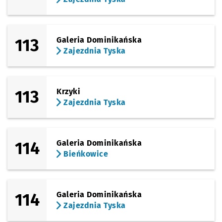
Sprawdź p
Hubska (
Hubska (Dawida)
113
Galeria Dominikańska
Sprawdź p
Prudnick
Prudnicka
Zajezdnia Tyska
Sprawdź p
Kamienn
Kamienna
113
Krzyki
Sprawdź p
Bardzka
Bardzka
Zajezdnia Tyska
Sprawdź p
Nyska
Nyska
Przystanek na życzenie
NŻ
114
Galeria Dominikańska
Sprawdź p
Tarnogaj
Tarnogajska
Bieńkowice
Sprawdź p
Klimasa
Klimasa
114
Galeria Dominikańska
Sprawdź p
Tarnogaj
Tarnogaj
Zajezdnia Tyska