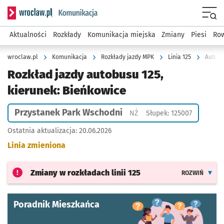
Serwis informacyjny wroclaw.pl podserwis: Komunikacja
Menu
Aktualności
Rozkłady
Komunikacja miejska
Zmiany
Piesi
Row
wroclaw.pl
Komunikacja
Rozkłady jazdy MPK
Linia 125
Autobu
Rozkład jazdy autobusu 125,
kierunek: Bieńkowice
Przystanek Park Wschodni
Przystanek na życzenie
NŻ
Słupek: 125007
Ostatnia aktualizacja:
20.06.2026
Linia zmieniona
Zmiany w rozkładach
linii 125
ROZWIŃ
Poradnik Mieszkańca