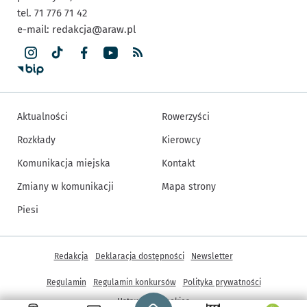
tel. 71 776 71 42
e-mail:
redakcja@araw.pl
Aktualności
Rowerzyści
Rozkłady
Kierowcy
Komunikacja miejska
Kontakt
Zmiany w komunikacji
Mapa strony
Piesi
Inne informacje
Redakcja
Deklaracja dostępności
Newsletter
Regulamin
Regulamin konkursów
Polityka prywatności
Strona główna - wroclaw.pl
Ustawienia cookies