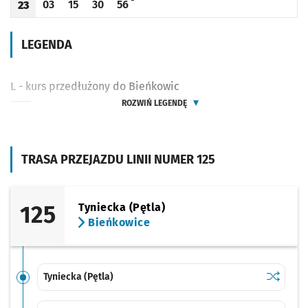
03
15
30
56
23
Odjazd
minut po godzinie 23
Odjazd
minut po godzinie 23
Odjazd
minut po godzinie 23
Odjazd
minut po godzinie 23
Godzina odjazdu
LEGENDA
L - kurs przedłużony do Bieńkowic
ROZWIŃ LEGENDĘ
TRASA PRZEJAZDU LINII NUMER 125
125
Tyniecka (Pętla)
Bieńkowice
Sprawdź p
Tyniecka 
Tyniecka (Pętla)