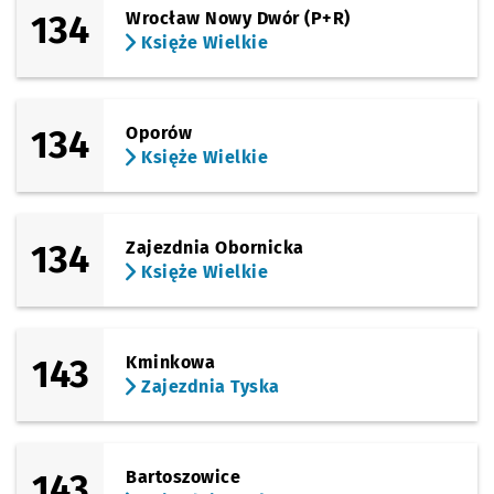
134
Wrocław Nowy Dwór (P+R)
Księże Wielkie
Sprawdź p
Arabska
Arabska
Sprawdź p
Bieńkowi
Bieńkowice
134
Oporów
Księże Wielkie
134
Zajezdnia Obornicka
Księże Wielkie
143
Kminkowa
Zajezdnia Tyska
143
Bartoszowice