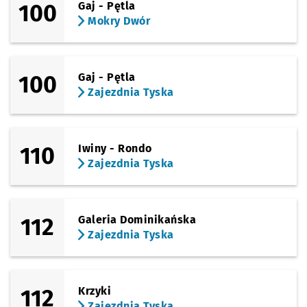
100
Gaj - Pętla
Mokry Dwór
Sprawdź p
Kolbuszo
Kolbuszowska (Stadion)
Przystanek na życzenie
NŻ
Sprawdź p
Krucza (M
Krucza (Mielecka)
100
Gaj - Pętla
Zajezdnia Tyska
Sprawdź p
Krucza
Krucza
Sprawdź p
Pl. Hirszf
Pl. Hirszfelda
110
Iwiny - Rondo
Zajezdnia Tyska
Sprawdź p
Komando
Komandorska
Sprawdź p
Arena
Arena
112
Galeria Dominikańska
Zajezdnia Tyska
Sprawdź p
EPI
EPI
112
Krzyki
Sprawdź p
Dworzec 
Dworzec Autobusowy
Zajezdnia Tyska