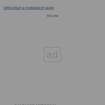
Zgłoś błąd w rozkładach jazdy
REKLAMA
ad