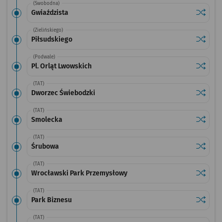
(Swobodna)
Sprawdź
przysta
Gwiaździsta
(Zielińskiego)
Sprawdź
przysta
Piłsudskiego
(Podwale)
Sprawdź
przystan
Pl. Orląt Lwowskich
(TAT)
Sprawdź
przysta
Dworzec Świebodzki
(TAT)
Sprawdź
przysta
Smolecka
(TAT)
Sprawdź
przysta
Śrubowa
(TAT)
Sprawdź
przysta
Wrocławski Park Przemysłowy
(TAT)
Sprawdź
przysta
Park Biznesu
(TAT)