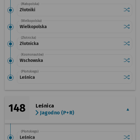
(Małopolska)
Sprawdź
przystan
Złotniki
(Wielkopolska)
Sprawdź
przysta
Wielkopolska
(Złotnicka)
Sprawdź
przysta
Złotnicka
(Kosmonautów)
Sprawdź
przysta
Wschowska
(Płońskiego)
Sprawdź
przysta
Leśnica
148
Leśnica
Jagodno (P+R)
(Płońskiego)
Sprawdź
przysta
Leśnica