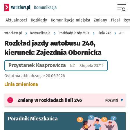
Serwis informacyjny wroclaw.pl podserwis: Komunikacja
Menu
Aktualności
Rozkłady
Komunikacja miejska
Zmiany
Piesi
Row
wroclaw.pl
Komunikacja
Rozkłady jazdy MPK
Linia 246
Autobu
Rozkład jazdy autobusu 246,
kierunek: Zajezdnia Obornicka
Przystanek Kasprowicza
Przystanek na życzenie
NŻ
Słupek: 23712
Ostatnia aktualizacja:
20.06.2026
Linia zmieniona
Zmiany w rozkładach
linii 246
ROZWIŃ
Poradnik Mieszkańca