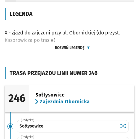
LEGENDA
X - zjazd do zajezdni przy ul. Obornickiej (do przyst.
Kasprowicza po trasie)
ROZWIŃ LEGENDĘ
TRASA PRZEJAZDU LINII NUMER 246
246
Sołtysowice
Zajezdnia Obornicka
(Redycka)
Sprawdź p
Sołtysow
Sołtysowice
(Redycka)