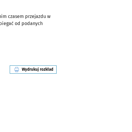
dnim czasem przejazdu w
dbiegać od podanych
Wydrukuj rozkład
linii nr 5