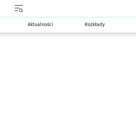
Menu główne portalu wroclaw.pl
Aktualności
Rozkłady