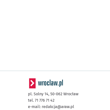
pl. Solny 14,
50-062
Wrocław
tel. 71 776 71 42
e-mail:
redakcja@araw.pl