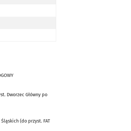
WY
OPODŁOGOWY
AJ NISKOPODŁOGOWY
WY
OPODŁOGOWY
ŚLĘŻNEJ (DO PRZYST. DWORZEC GŁÓWNY PO TRASIE); N - KURS OBSŁUGIWANY PRZEZ TRAMWAJ NISK
RZY UL. ŚLĘŻNEJ (DO PRZYST. DWORZEC GŁÓWNY PO TRASIE); N - KURS OBSŁUGIWANY PRZEZ TRAM
ĄSKICH (DO PRZYST. FAT PO TRASIE); N - KURS OBSŁUGIWANY PRZEZ TRAMWAJ NISKOPODŁOGOWY
ŁOGOWY
zyst. Dworzec Główny po
Śląskich (do przyst. FAT