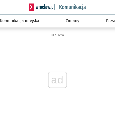
Serwis informacyjny wroclaw.pl podserwis: Ko
Komunikacja miejska
Zmiany
Piesi
REKLAMA
ad