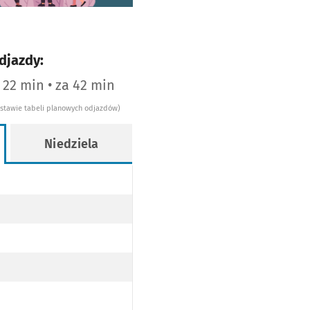
djazdy:
a 22 min • za 42 min
dstawie tabeli planowych odjazdów)
Niedziela
WY
OPODŁOGOWY
AJ NISKOPODŁOGOWY
WY
OPODŁOGOWY
AJ NISKOPODŁOGOWY
WY
OPODŁOGOWY
AJ NISKOPODŁOGOWY
WY
OPODŁOGOWY
AJ NISKOPODŁOGOWY
Y
ODŁOGOWY
J NISKOPODŁOGOWY