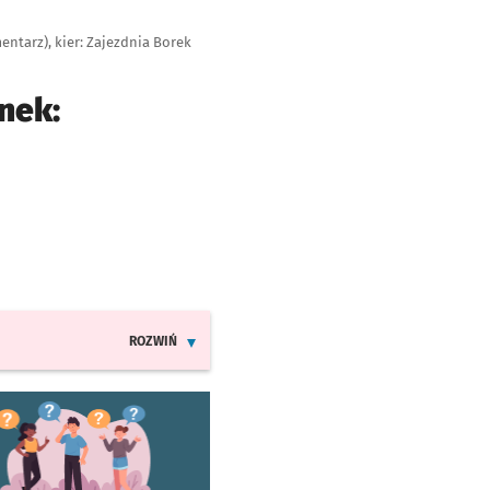
entarz), kier: Zajezdnia Borek
nek:
ROZWIŃ
INFORMACJE O ZMIANACH W ROZKŁADACH JAZDY LINII 5
worzy się w nowej karcie