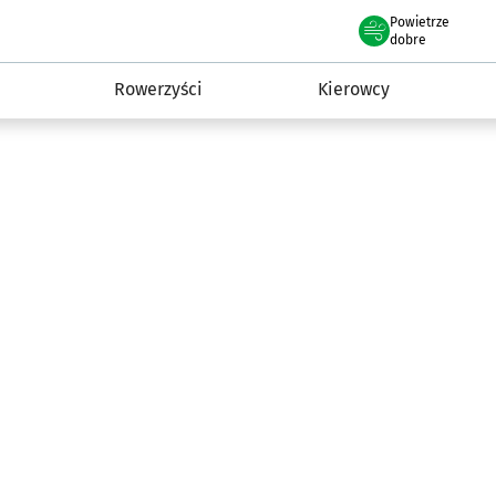
Powietrze
we Wrocławiu
munikacja
dobre
Rowerzyści
Kierowcy