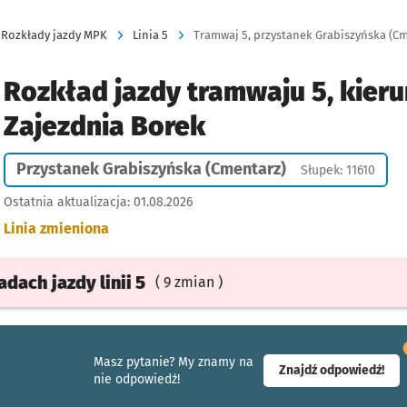
Rozkłady jazdy MPK
Linia 5
Tramwaj 5, przystanek Grabiszyńska (Cm
Rozkład jazdy tramwaju 5, kieru
Zajezdnia Borek
Przystanek Grabiszyńska (Cmentarz)
Słupek: 11610
Ostatnia aktualizacja:
01.08.2026
Linia zmieniona
ładach
jazdy
linii 5
( 9 zmian )
Masz pytanie? My znamy na
- ot
Znajdź odpowiedź!
nie odpowiedź!