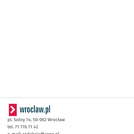
pl. Solny 14,
50-062
Wrocław
tel. 71 776 71 42
e-mail:
redakcja@araw.pl