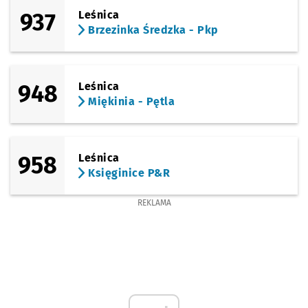
Sprawdź p
Lutynia O
Lutynia Osiedle
937
Leśnica
Brzezinka Średzka - Pkp
Sprawdź p
Lutynia 
Lutynia Centrum
948
Leśnica
Miękinia - Pętla
958
Leśnica
Księginice P&R
REKLAMA