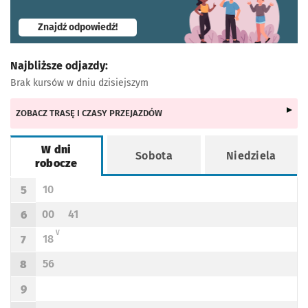
- otworzy się w nowej karcie
Znajdź odpowiedź!
Najbliższe odjazdy:
Brak kursów w dniu dzisiejszym
ZOBACZ TRASĘ I CZASY PRZEJAZDÓW
W dni
Sobota
Niedziela
robocze
Rozkład jazdy -
W dni robocze
10
5
Odjazd
minut po godzinie 5
Godzina odjazdu
00
41
6
Odjazd
minut po godzinie 6
Odjazd
minut po godzinie 6
Godzina odjazdu
V - KURS PRZEDŁUŻONY DO ŁOWĘCIC PRZEZ UL. KRĘPICKĄ
V
18
7
Odjazd
minut po godzinie 7
Godzina odjazdu
56
8
Odjazd
minut po godzinie 8
Godzina odjazdu
9
Godzina odjazdu