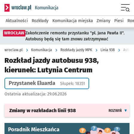
Serwis informacyjny wroclaw.pl podserwis: Komunikacja
Menu
Aktualności
Rozkłady
Komunikacja miejska
Zmiany
Piesi
Row
WROCŁAW
Zakończenie remontu przystanku "pl. Jana Pawła II".
Autobusy będą się tam znowu zatrzymywać
wroclaw.pl
Komunikacja
Rozkłady jazdy MPK
Linia 938
Autobu
Rozkład jazdy autobusu 938,
kierunek: Lutynia Centrum
Przystanek Eluarda
Słupek: 18351
Ostatnia aktualizacja:
29.06.2026
Zmiany w rozkładach
linii 938
ROZWIŃ
Poradnik Mieszkańca