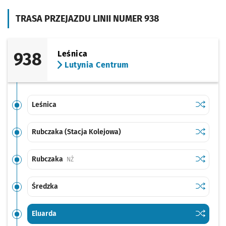
TRASA PRZEJAZDU LINII NUMER 938
938
Leśnica
Lutynia Centrum
Sprawdź p
Leśnica
Leśnica
Sprawdź p
Rubczaka
Rubczaka (Stacja Kolejowa)
Sprawdź p
Rubczak
Rubczaka
Przystanek na życzenie
NŻ
Sprawdź p
Średzka
Średzka
Sprawdź p
Eluarda
Eluarda