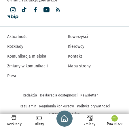
Aktualności
Rowerzyści
Rozkłady
Kierowcy
Komunikacja miejska
Kontakt
Zmiany w komunikacji
Mapa strony
Piesi
Inne informacje
Redakcja
Deklaracja dostępności
Newsletter
Regulamin
Regulamin konkursów
Polityka prywatności
Strona główna - wroclaw.pl
Ustawienia cookies
Powietrze
Rozkłady
Bilety
Zmiany
© Copyright 2005-2026, ARAW S.A., Gmina Wrocław