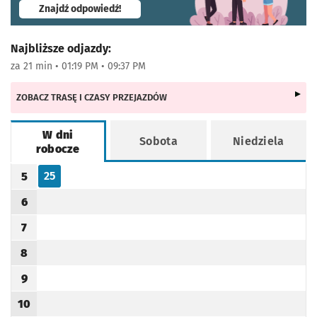
- otworzy się w nowej karcie
Znajdź odpowiedź!
Najbliższe odjazdy:
za 21 min • 01:19 PM • 09:37 PM
ZOBACZ TRASĘ I CZASY PRZEJAZDÓW
W dni
Sobota
Niedziela
robocze
Rozkład jazdy -
W dni robocze
25
5
Odjazd
minut po godzinie 5
Godzina odjazdu
6
Godzina odjazdu
7
Godzina odjazdu
8
Godzina odjazdu
9
Godzina odjazdu
10
Godzina odjazdu