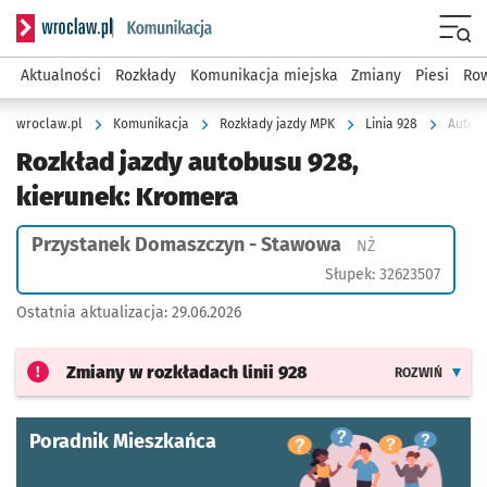
Serwis informacyjny wroclaw.pl podserwis: Komunikacja
Menu
Aktualności
Rozkłady
Komunikacja miejska
Zmiany
Piesi
Row
wroclaw.pl
Komunikacja
Rozkłady jazdy MPK
Linia 928
Autobu
Rozkład jazdy autobusu 928,
kierunek: Kromera
Przystanek Domaszczyn - Stawowa
Przystanek na ż
NŻ
Słupek: 32623507
Ostatnia aktualizacja:
29.06.2026
Zmiany w rozkładach
linii 928
ROZWIŃ
Poradnik Mieszkańca