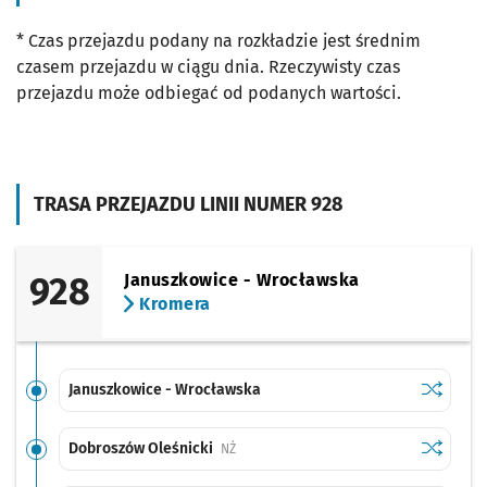
* Czas przejazdu podany na rozkładzie jest średnim
czasem przejazdu w ciągu dnia. Rzeczywisty czas
przejazdu może odbiegać od podanych wartości.
TRASA PRZEJAZDU LINII NUMER 928
928
Januszkowice - Wrocławska
Kromera
Sprawdź p
Januszko
Januszkowice - Wrocławska
Sprawdź p
Dobroszó
Dobroszów Oleśnicki
Przystanek na życzenie
NŻ