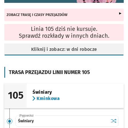
ZOBACZ TRASĘ I CZASY PRZEJAZDÓW
Linia 105 dziś nie kursuje.
Sprawdź rozkłady w innych dniach.
Kliknij i zobacz: w dni robocze
TRASA PRZEJAZDU LINII NUMER 105
105
Świniary
Kminkowa
(Pęgowska)
Sprawdź p
Świniary
Świniary