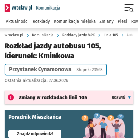
Serwis informacyjny wroclaw.pl podserwis: Komunikacja
Menu
Aktualności
Rozkłady
Komunikacja miejska
Zmiany
Piesi
Row
wroclaw.pl
Komunikacja
Rozkłady jazdy MPK
Linia 105
Autobu
Rozkład jazdy autobusu 105,
kierunek: Kminkowa
Przystanek Cynamonowa
Słupek: 23563
Ostatnia aktualizacja:
27.06.2026
Zmiany w rozkładach
linii 105
ROZWIŃ
Poradnik Mieszkańca
- otworzy się w nowej karcie
Znajdź odpowiedź!