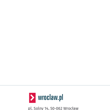
(Aleja Kromera)
Kromera
(Czajkowskiego)
(Aleja Kromera)
Kromera
(Wyszyńskiego)
Mosty Warszawskie
(Wyszyńskiego)
Wyszyńskiego
(Wyszyńskiego)
Ogród Botaniczny
(Wyszyńskiego)
Katedra
(pl. Powstańców Warszawy)
Urząd Wojewódzki
(Muzeum Narodowe)
(Oławska)
Poczta Główna
pl. Solny 14,
50-062
Wrocław