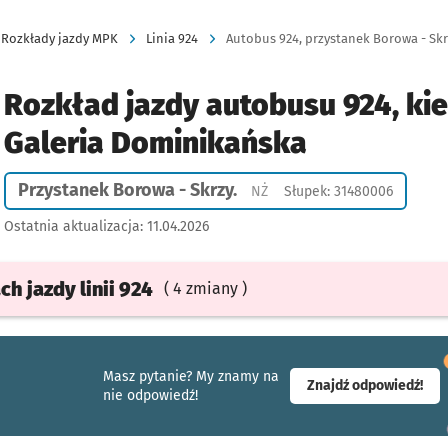
Rozkłady jazdy MPK
Linia 924
Autobus 924, przystanek Borowa - Skrz
Rozkład jazdy autobusu 924, ki
Galeria Dominikańska
Przystanek Borowa - Skrzy.
Przystanek na życzenie
NŻ
Słupek: 31480006
Ostatnia aktualizacja:
11.04.2026
ach
jazdy
linii 924
( 4 zmiany )
Masz pytanie? My znamy na
- ot
Znajdź odpowiedź!
nie odpowiedź!