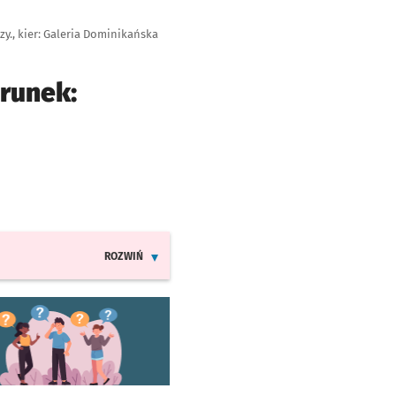
y., kier: Galeria Dominikańska
erunek:
ROZWIŃ
INFORMACJE O ZMIANACH W ROZKŁADACH JAZDY LIN
worzy się w nowej karcie