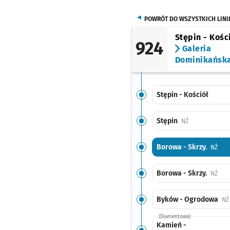
POWRÓT DO WSZYSTKICH LINI
Stępin - Kośc
924
Galeria
Dominikańsk
Stępin - Kościół
Stępin
Przystanek na 
NŻ
Borowa - Skrzy.
Przy
NŻ
Borowa - Skrzy.
Przy
NŻ
Byków - Ogrodowa
NŻ
(Diamentowa)
Kamień -