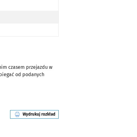
dnim czasem przejazdu w
dbiegać od podanych
Wydrukuj rozkład
linii nr 924