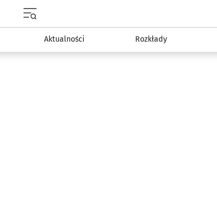
Menu główne portalu wroclaw.pl
Aktualności
Rozkłady