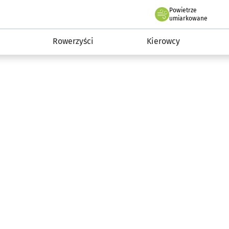
Powietrze
we Wrocławiu
munikacja
umiarkowane
Rowerzyści
Kierowcy