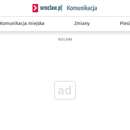
Serwis informacyjny wroclaw.pl podserwis: Ko
Komunikacja miejska
Zmiany
Piesi
REKLAMA
ad