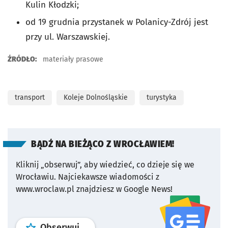
Kulin Kłodzki;
od 19 grudnia przystanek w Polanicy-Zdrój jest
przy ul. Warszawskiej.
ŹRÓDŁO:
materiały prasowe
transport
Koleje Dolnośląskie
turystyka
BĄDŹ NA BIEŻĄCO Z WROCŁAWIEM!
Kliknij „obserwuj”, aby wiedzieć, co dzieje się we
Wrocławiu.
Najciekawsze wiadomości z
www.wroclaw.pl znajdziesz w Google News!
profil
google news
serwisu wroclaw
Obserwuj