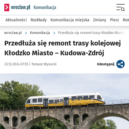
Serwis informacyjny wroclaw.pl podserwis: Komunikacja
Menu
Aktualności
Rozkłady
Komunikacja miejska
Zmiany
Piesi
Row
wroclaw.pl
Komunikacja
Przedłuża się remont trasy Kłodzko Miasto 
Przedłuża się remont trasy kolejowej
Kłodzko Miasto – Kudowa-Zdrój
Data publikacji:
Autor:
artykuł
23.12.2024 07:55 |
Tomasz Wysocki
Udostępnij
Kliknij, aby powiększyć