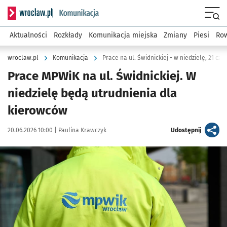
Serwis informacyjny wroclaw.pl podserwis: Komunikacja
Menu
Aktualności
Rozkłady
Komunikacja miejska
Zmiany
Piesi
Row
wroclaw.pl
Komunikacja
Prace na ul. Świdnickiej - w niedzielę, 21 cz
Prace MPWiK na ul. Świdnickiej. W
niedzielę będą utrudnienia dla
kierowców
Data publikacji:
Autor:
artykuł
20.06.2026 10:00 |
Paulina Krawczyk
Udostępnij
Kliknij, aby powiększyć