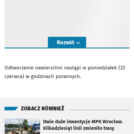
Rozwiń
Odtworzenie nawierzchni nastąpi w poniedziałek (22
czerwca) w godzinach porannych.
ZOBACZ RÓWNIEŻ
otworzy się w nowej karcie
Dwie duże inwestycje MPK Wrocław.
Kilkadziesiąt linii zmieniło trasy