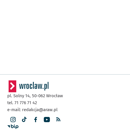
pl. Solny 14,
50-062
Wrocław
tel. 71 776 71 42
e-mail:
redakcja@araw.pl