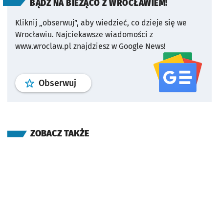
BĄDŹ NA BIEŻĄCO Z WROCŁAWIEM!
Kliknij „obserwuj”, aby wiedzieć, co dzieje się we
Wrocławiu.
Najciekawsze wiadomości z
www.wroclaw.pl znajdziesz w Google News!
profil
google news
serwisu wroclaw
Obserwuj
ZOBACZ TAKŻE