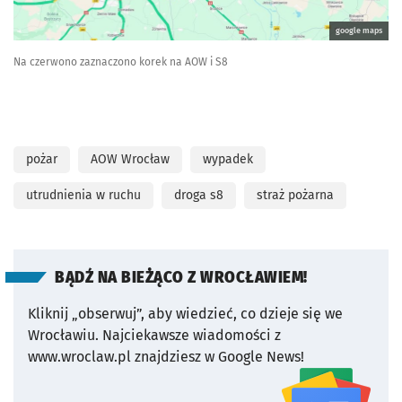
google maps
Na czerwono zaznaczono korek na AOW i S8
pożar
AOW Wrocław
wypadek
utrudnienia w ruchu
droga s8
straż pożarna
BĄDŹ NA BIEŻĄCO Z WROCŁAWIEM!
Kliknij „obserwuj”, aby wiedzieć, co dzieje się we
Wrocławiu.
Najciekawsze wiadomości z
www.wroclaw.pl znajdziesz w Google News!