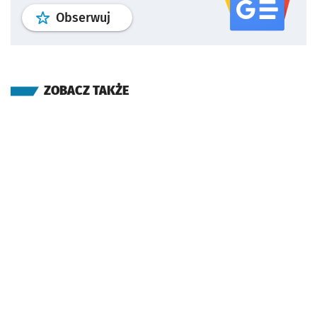
profil
google news
serwisu wroclaw
Obserwuj
ZOBACZ TAKŻE