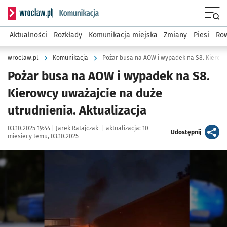
Serwis informacyjny wroclaw.pl podserwis: Komunikacja
Menu
Aktualności
Rozkłady
Komunikacja miejska
Zmiany
Piesi
Row
wroclaw.pl
Komunikacja
Pożar busa na AOW i wypadek na S8.
Kierowcy uważajcie na duże
utrudnienia. Aktualizacja
Data publikacji:
Autor:
03.10.2025 19:44 |
Jarek Ratajczak
|
aktualizacja:
10
artykuł
Udostępnij
miesiecy temu, 03.10.2025
Kliknij, aby powiększyć