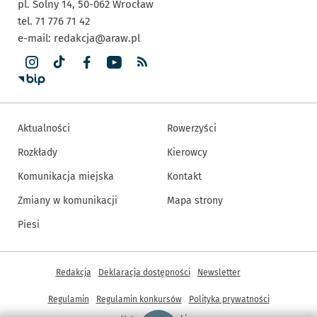
pl. Solny 14,
50-062
Wrocław
tel. 71 776 71 42
e-mail:
redakcja@araw.pl
Aktualności
Rowerzyści
Rozkłady
Kierowcy
Komunikacja miejska
Kontakt
Zmiany w komunikacji
Mapa strony
Piesi
Inne informacje
Redakcja
Deklaracja dostępności
Newsletter
Regulamin
Regulamin konkursów
Polityka prywatności