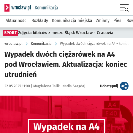
Serwis informacyjny wroclaw.pl podserwis: Komunikacja
Menu
Aktualności
Rozkłady
Komunikacja miejska
Zmiany
Piesi
Row
SPORT
Zdjęcia kibiców z meczu Śląsk Wrocław - Cracovia
wroclaw.pl
Komunikacja
Wypadek dwóch ciężarówek na A4 - koniec u
Wypadek dwóch ciężarówek na A4
pod Wrocławiem. Aktualizacja: koniec
utrudnień
Data publikacji:
Autor:
artykuł
22.05.2025 11:00 |
Magdalena Talik
Nadia Szagdaj
Udostępnij
Kliknij, aby powiększyć