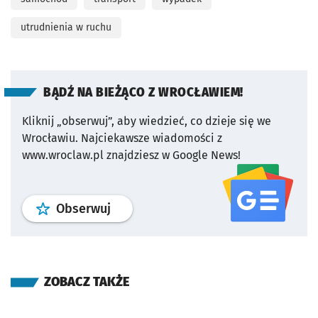
utrudnienia w ruchu
BĄDŹ NA BIEŻĄCO Z WROCŁAWIEM!
Kliknij „obserwuj”, aby wiedzieć, co dzieje się we
Wrocławiu.
Najciekawsze wiadomości z
www.wroclaw.pl znajdziesz w Google News!
profil
google news
serwisu wroclaw
Obserwuj
ZOBACZ TAKŻE