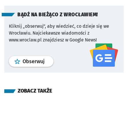
BĄDŹ NA BIEŻĄCO Z WROCŁAWIEM!
Kliknij „obserwuj”, aby wiedzieć, co dzieje się we
Wrocławiu.
Najciekawsze wiadomości z
www.wroclaw.pl znajdziesz w Google News!
profil
google news
serwisu wroclaw
Obserwuj
ZOBACZ TAKŻE