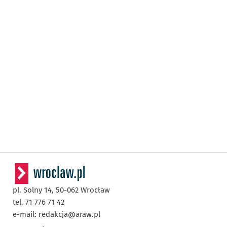
pl. Solny 14,
50-062
Wrocław
tel. 71 776 71 42
e-mail:
redakcja@araw.pl