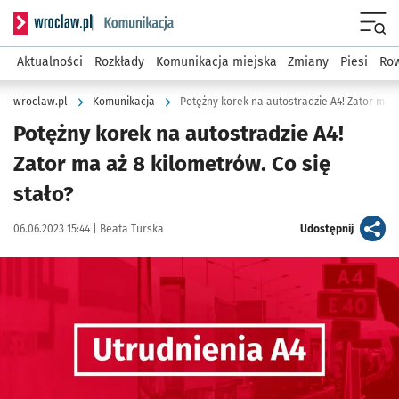
Serwis informacyjny wroclaw.pl podserwis: Komunikacja
Menu
Aktualności
Rozkłady
Komunikacja miejska
Zmiany
Piesi
Row
wroclaw.pl
Komunikacja
Potężny korek na autostradzie A4! Zator ma a
Potężny korek na autostradzie A4!
Zator ma aż 8 kilometrów. Co się
stało?
Data publikacji:
Autor:
artykuł
06.06.2023 15:44 |
Beata Turska
Udostępnij
Kliknij, aby powiększyć