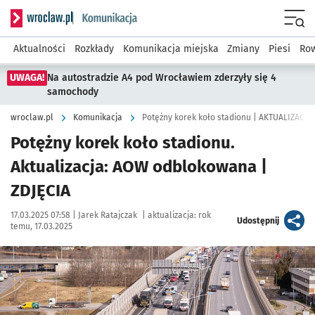
Serwis informacyjny wroclaw.pl podserwis: Komunikacja
Menu
Aktualności
Rozkłady
Komunikacja miejska
Zmiany
Piesi
Row
UWAGA!
Na autostradzie A4 pod Wrocławiem zderzyły się 4
samochody
wroclaw.pl
Komunikacja
Potężny korek koło stadionu | AKTUALIZACJA
Potężny korek koło stadionu.
Aktualizacja: AOW odblokowana |
ZDJĘCIA
Data publikacji:
Autor:
17.03.2025 07:58 |
Jarek Ratajczak
|
aktualizacja:
rok
artykuł
Udostępnij
temu, 17.03.2025
Kliknij, aby zobaczyć galerię