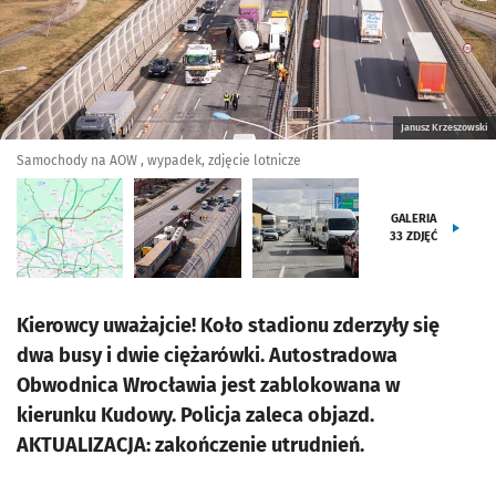
Janusz Krzeszowski
Samochody na AOW , wypadek, zdjęcie lotnicze
GALERIA
33
ZDJĘĆ
Kierowcy uważajcie! Koło stadionu zderzyły się
dwa busy i dwie ciężarówki. Autostradowa
Obwodnica Wrocławia jest zablokowana w
kierunku Kudowy. Policja zaleca objazd.
AKTUALIZACJA: zakończenie utrudnień.