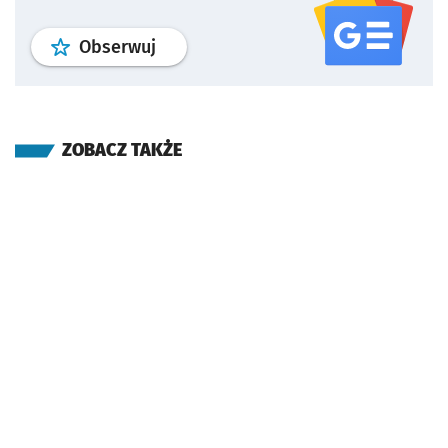
profil
google news
serwisu wroclaw
Obserwuj
ZOBACZ TAKŻE