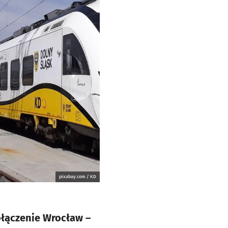
pixabay.com / KD
łączenie Wrocław –