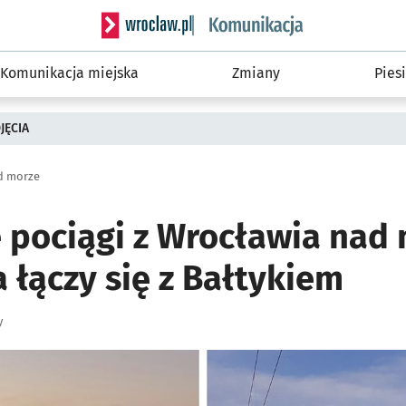
Serwis informacyjny wroclaw.pl podserwis: Ko
Komunikacja miejska
Zmiany
Piesi
JĘCIA
d morze
pociągi z Wrocławia nad 
 łączy się z Bałtykiem
y