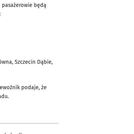
em pasażerowie będą
:
łówna, Szczecin Dąbie,
ewoźnik podaje, że
adu.