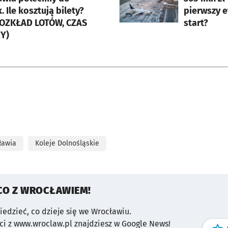
lety?
pierwszy 
ROZKŁAD LOTÓW, CZAS
start?
Y)
ławia
Koleje Dolnośląskie
CO Z WROCŁAWIEM!
wiedzieć, co dzieje się we Wrocławiu.
i z www.wroclaw.pl znajdziesz w Google News!