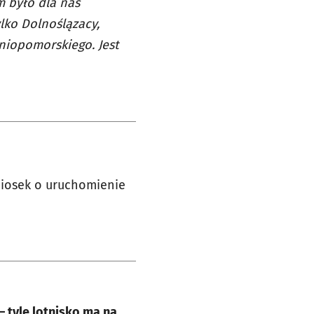
 było dla nas
lko Dolnoślązacy,
niopomorskiego. Jest
niosek o uruchomienie
e
– tyle lotnisko ma na