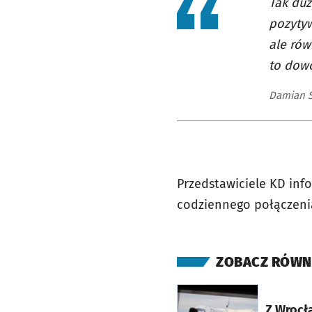
Tak du
pozytyw
ale rów
to dowó
Damian S
Przedstawiciele KD inf
codziennego połączeni
ZOBACZ RÓWN
otworzy się w nowej ka
Z Wrocł