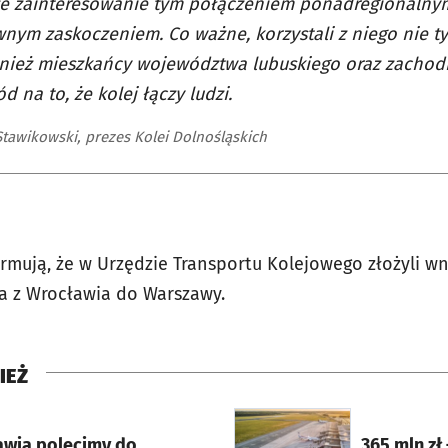
że zainteresowanie tym połączeniem ponadregionalnym
nym zaskoczeniem. Co ważne, korzystali z niego nie ty
nież mieszkańcy województwa lubuskiego oraz zachod
d na to, że kolej łączy ludzi.
tawikowski, prezes Kolei Dolnośląskich
ormują, że w Urzędzie Transportu Kolejowego złożyli w
a z Wrocławia do Warszawy.
IEŻ
rcie
otworzy się w nowej karci
awia polecimy do
365 mln zł 