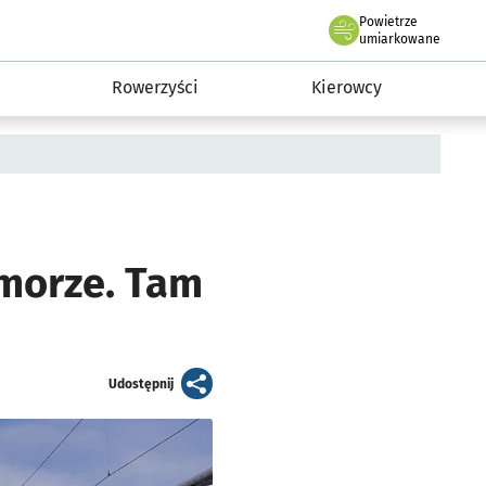
Powietrze
we Wrocławiu
munikacja
umiarkowane
Rowerzyści
Kierowcy
morze. Tam
artykuł
Udostępnij