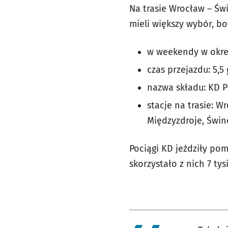
Na trasie Wrocław – Św
mieli większy wybór, b
w weekendy w okres
czas przejazdu: 5,5
nazwa składu: KD 
stacje na trasie: W
Międzyzdroje, Świn
Pociągi KD jeździły po
skorzystało z nich 7 ty