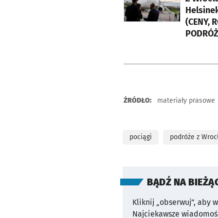
Helsinek. Ile kosztują bi
(CENY, 
PODRÓŻ
ŹRÓDŁO:
materiały prasowe
pociągi
podróże z Wroc
BĄDŹ NA BIEŻĄ
Kliknij „obserwuj”, aby 
Najciekawsze wiadomośc