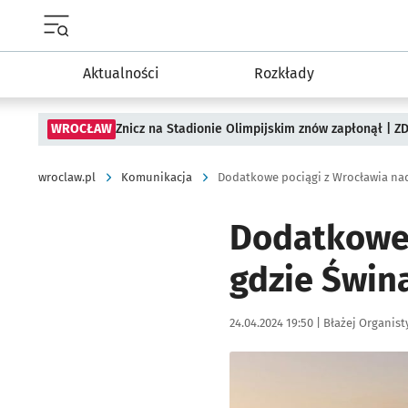
Menu główne portalu wroclaw.pl
Aktualności
Rozkłady
WROCŁAW
Znicz na Stadionie Olimpijskim znów zapłonął | ZD
wroclaw.pl
Komunikacja
Dodatkowe pociągi z Wrocławia na
Dodatkowe 
gdzie Świna
Data publikacji:
Autor:
24.04.2024 19:50 |
Błażej Organist
Kliknij, aby powiększyć