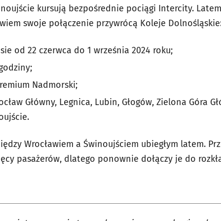
inoujście kursują bezpośrednie pociągi Intercity. Lat
owiem swoje połączenie przywrócą Koleje Dolnośląskie
ie od 22 czerwca do 1 września 2024 roku;
 godziny;
Premium Nadmorski;
rocław Główny, Legnica, Lubin, Głogów, Zielona Góra G
oujście.
między Wrocławiem a Świnoujściem ubiegłym latem. Prz
sięcy pasażerów, dlatego ponownie dołączy je do rozkł