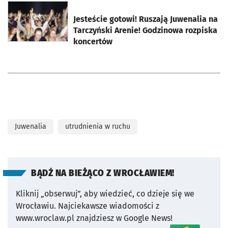
otworzy się w nowej karcie
Jesteście gotowi! Ruszają Juwenalia na
Tarczyński Arenie! Godzinowa rozpiska
koncertów
Juwenalia
utrudnienia w ruchu
BĄDŹ NA BIEŻĄCO Z WROCŁAWIEM!
Kliknij „obserwuj”, aby wiedzieć, co dzieje się we
Wrocławiu.
Najciekawsze wiadomości z
www.wroclaw.pl znajdziesz w Google News!