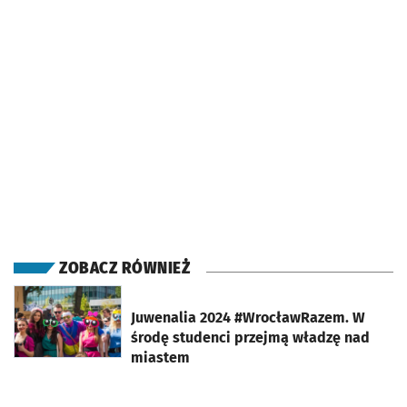
ZOBACZ RÓWNIEŻ
otworzy się w nowej karcie
Juwenalia 2024 #WrocławRazem. W
środę studenci przejmą władzę nad
miastem