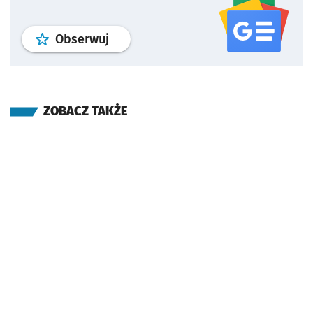
profil
google news
serwisu wroclaw
Obserwuj
ZOBACZ TAKŻE