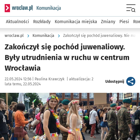
Serwis informacyjny wroclaw.pl podserwis: Komunikacja
Menu
Aktualności
Rozkłady
Komunikacja miejska
Zmiany
Piesi
Row
wroclaw.pl
Komunikacja
Zakończył się pochód juwenaliowy. Nie ma ju
Zakończył się pochód juwenaliowy.
Były utrudnienia w ruchu w centrum
Wrocławia
Data publikacji:
Autor:
22.05.2024 12:56 |
Paulina Krawczyk
|
aktualizacja:
2
artykuł
Udostępnij
lata temu, 22.05.2024
Kliknij, aby powiększyć