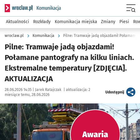
Serwis informacyjny wroclaw.pl podserwis: Komunikacja
Menu
Aktualności
Rozkłady
Komunikacja miejska
Zmiany
Piesi
Row
wroclaw.pl
Komunikacja
Pilne: Tramwaje jadą objazdami! Połamany pa
Pilne: Tramwaje jadą objazdami!
Połamane pantografy na kilku liniach.
Ekstremalne temperatury [ZDJĘCIA].
AKTUALIZACJA
Data publikacji:
Autor:
28.06.2026 14:35 |
Jarek Ratajczak
|
aktualizacja:
2
artykuł
Udostępnij
miesiące temu, 28.06.2026
Kliknij, aby zobaczyć galerię