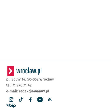
pl. Solny 14,
50-062
Wrocław
tel. 71 776 71 42
e-mail:
redakcja@araw.pl