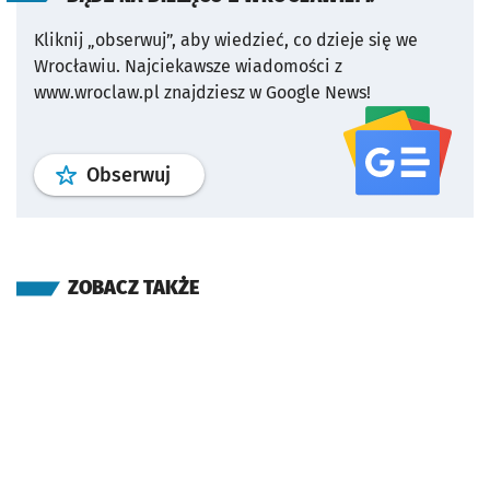
Kliknij „obserwuj”, aby wiedzieć, co dzieje się we
Wrocławiu.
Najciekawsze wiadomości z
www.wroclaw.pl znajdziesz w Google News!
profil
google news
serwisu wroclaw
Obserwuj
ZOBACZ TAKŻE