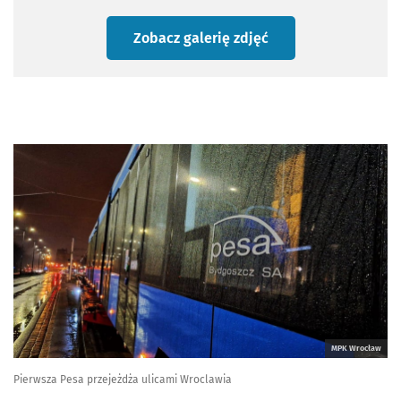
Zobacz galerię zdjęć
MPK Wrocław
Pierwsza Pesa przejeżdża ulicami Wroclawia