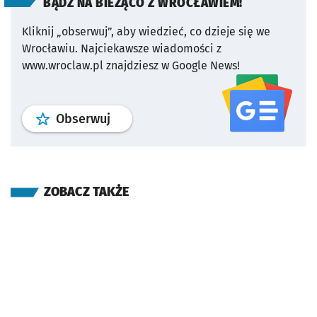
BĄDŹ NA BIEŻĄCO Z WROCŁAWIEM!
Kliknij „obserwuj”, aby wiedzieć, co dzieje się we
Wrocławiu.
Najciekawsze wiadomości z
www.wroclaw.pl znajdziesz w Google News!
profil
google news
serwisu wroclaw
Obserwuj
ZOBACZ TAKŻE