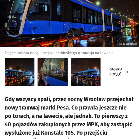
MPK Wrocław
Zdjęcie miasta nocą, przejazd niebieskiego tramwaju na lawecie
GALERIA
6
ZDJĘĆ
Gdy wszyscy spali, przez nocny Wrocław przejechał
nowy tramwaj marki Pesa. Co prawda jeszcze nie
po torach, a na lawecie, ale jednak. To pierwszy z
40 pojazdów zakupionych przez MPK, aby zastąpić
wysłużone już Konstale 105. Po przejściu