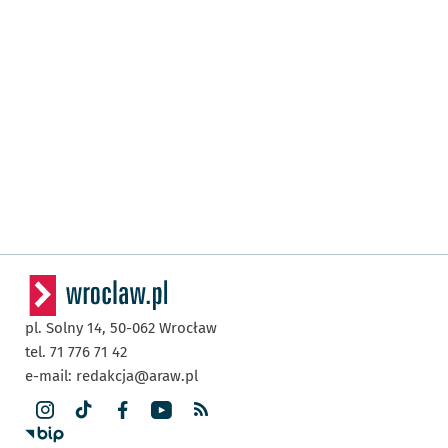
pl. Solny 14,
50-062
Wrocław
tel. 71 776 71 42
e-mail:
redakcja@araw.pl