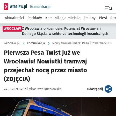
Serwis informacyjny wroclaw.pl podserwis: Komunikacja
Menu
Aktualności
Rozkłady
Komunikacja miejska
Zmiany
Piesi
Row
WROCŁAW
Z Wrocławia o kosmosie: Potencjał Wrocławia i
Dolnego Śląska w sektorze technologii kosmicznych
wroclaw.pl
Komunikacja
Nowy tramwaj marki Pesa już we Wrocławiu
Pierwsza Pesa Twist już we
Wrocławiu! Nowiutki tramwaj
przejechał nocą przez miasto
(ZDJĘCIA)
Data publikacji:
Autor:
artykuł
24.02.2024 14:32 |
Mirosława Kuczkowska
Udostępnij
Kliknij, aby zobaczyć galerię