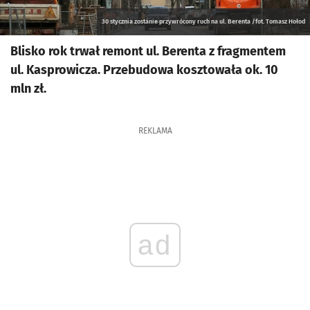
30 stycznia zostanie przywrócony ruch na ul. Berenta /fot. Tomasz Hołod
Blisko rok trwał remont ul. Berenta z fragmentem
ul. Kasprowicza. Przebudowa kosztowała ok. 10
mln zł.
REKLAMA
ad