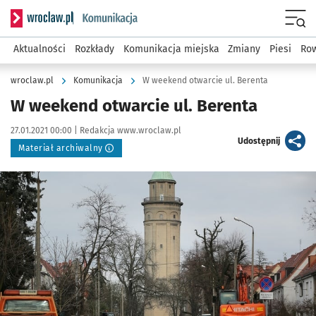
Serwis informacyjny wroclaw.pl podserwis: Komunikacja
Menu
Aktualności
Rozkłady
Komunikacja miejska
Zmiany
Piesi
Row
wroclaw.pl
Komunikacja
W weekend otwarcie ul. Berenta
W weekend otwarcie ul. Berenta
Data publikacji:
Autor:
27.01.2021 00:00 |
Redakcja www.wroclaw.pl
artykuł
Udostępnij
Materiał archiwalny
Kliknij, aby powiększyć