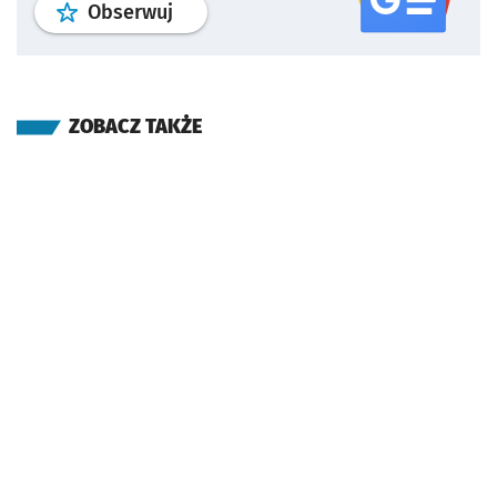
profil
google news
serwisu wroclaw
Obserwuj
ZOBACZ TAKŻE