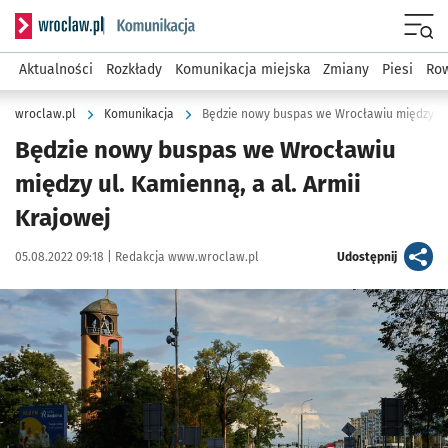
Serwis informacyjny wroclaw.pl podserwis: Komunikacja
Menu
Aktualności
Rozkłady
Komunikacja miejska
Zmiany
Piesi
Row
wroclaw.pl
Komunikacja
Będzie nowy buspas we Wrocławiu między ul.
Będzie nowy buspas we Wrocławiu
między ul. Kamienną, a al. Armii
Krajowej
Data publikacji:
Autor:
artykuł
05.08.2022 09:18 |
Redakcja www.wroclaw.pl
Udostępnij
Kliknij, aby powiększyć