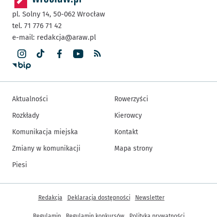
pl. Solny 14,
50-062
Wrocław
tel. 71 776 71 42
e-mail:
redakcja@araw.pl
Aktualności
Rowerzyści
Rozkłady
Kierowcy
Komunikacja miejska
Kontakt
Zmiany w komunikacji
Mapa strony
Piesi
Inne informacje
Redakcja
Deklaracja dostępności
Newsletter
Regulamin
Regulamin konkursów
Polityka prywatności