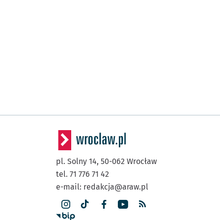
pl. Solny 14,
50-062
Wrocław
tel. 71 776 71 42
e-mail:
redakcja@araw.pl