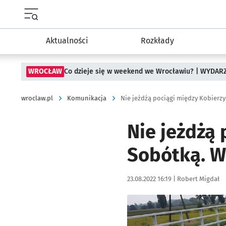
Menu główne portalu wroclaw.pl
Aktualności
Rozkłady
WROCŁAW
Co dzieje się w weekend we Wrocławiu? | WYDAR
wroclaw.pl
Komunikacja
Nie jeżdżą pociągi między Kobierz
Nie jeżdżą
Sobótką. W
Data publikacji:
Autor:
23.08.2022 16:19 |
Robert Migdał
Kliknij, aby powiększyć