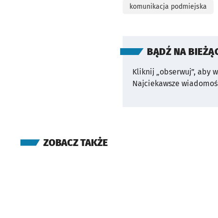
komunikacja podmiejska
BĄDŹ NA BIEŻĄ
Kliknij „obserwuj”, aby 
Najciekawsze wiadomośc
ZOBACZ TAKŻE