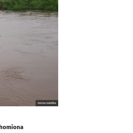
Gmina Sobótka
uchomiona