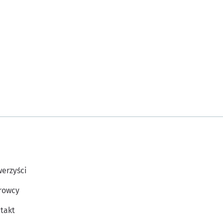
erzyści
rowcy
takt