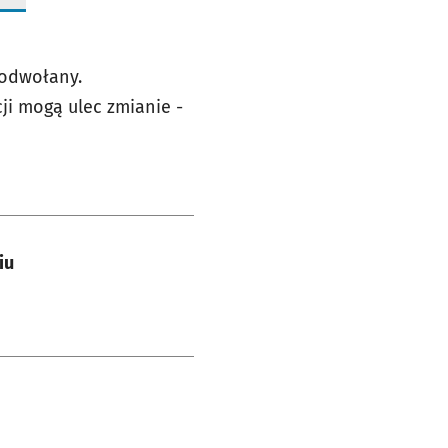
 odwołany.
i mogą ulec zmianie -
iu