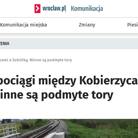
Serwis informacyjny wroclaw.pl podserwis: Ko
Komunikacja miejska
Zmiany
Piesi
ZENIA
ycami a Sobótką. Winne są podmyte tory
 pociągi między Kobierzyc
inne są podmyte tory