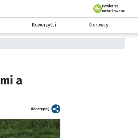
Powietrze
we Wrocławiu
munikacja
umiarkowane
Rowerzyści
Kierowcy
ami a
artykuł
Udostępnij