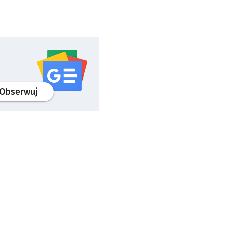
profil
google news
serwisu wroclaw.pl
Obserwuj