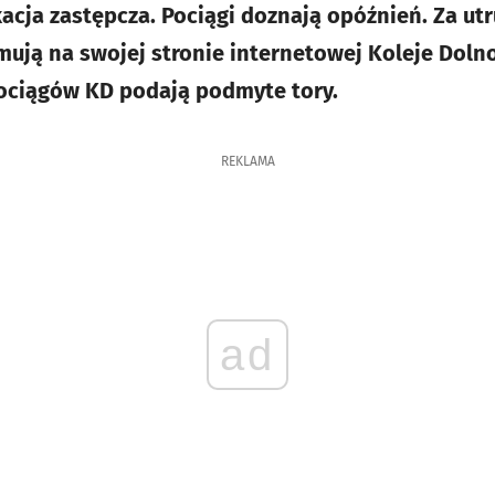
ja zastępcza. Pociągi doznają opóźnień. Za ut
mują na swojej stronie internetowej Koleje Doln
ociągów KD podają podmyte tory.
REKLAMA
ad