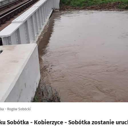
tka - Rogów Sobócki
nku Sobótka - Kobierzyce - Sobótka zostanie ur