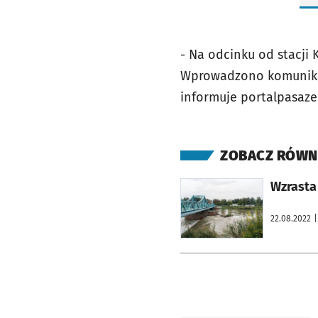
- Na odcinku od stacji
Wprowadzono komunikacj
informuje portalpasaze
ZOBACZ RÓWN
otworzy się w nowej karcie
Wzrasta
22.08.2022
|