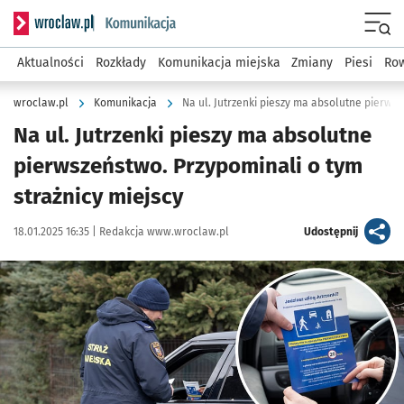
Serwis informacyjny wroclaw.pl podserwis: Komunikacja
Menu
Aktualności
Rozkłady
Komunikacja miejska
Zmiany
Piesi
Row
wroclaw.pl
Komunikacja
Na ul. Jutrzenki pieszy ma absolutne pierws
Na ul. Jutrzenki pieszy ma absolutne
pierwszeństwo. Przypominali o tym
strażnicy miejscy
Data publikacji:
Autor:
artykuł
18.01.2025 16:35 |
Redakcja www.wroclaw.pl
Udostępnij
Kliknij, aby powiększyć