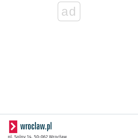
ad
pl. Solny 14,
50-062
Wrocław