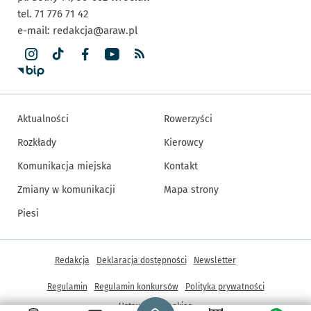
tel. 71 776 71 42
e-mail:
redakcja@araw.pl
Aktualności
Rowerzyści
Rozkłady
Kierowcy
Komunikacja miejska
Kontakt
Zmiany w komunikacji
Mapa strony
Piesi
Inne informacje
Redakcja
Deklaracja dostępności
Newsletter
Regulamin
Regulamin konkursów
Polityka prywatności
Strona główna - wroclaw.pl
Ustawienia cookies