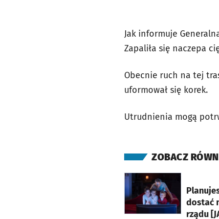
Jak informuje Generaln
Zapaliła się naczepa ci
Obecnie ruch na tej tr
uformował się korek.
Utrudnienia mogą potrw
ZOBACZ RÓWN
otworzy się w nowej ka
Planuje
dostać n
rządu [