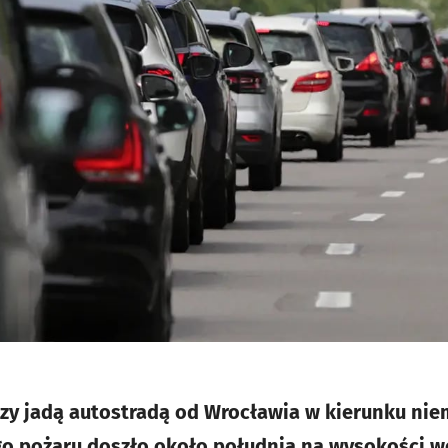
zy jadą autostradą od Wrocławia w kierunku niem
go pożaru doszło około południa na wysokości w