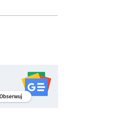
profil
google news
serwisu wroclaw.pl
Obserwuj