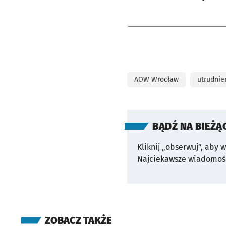
AOW Wrocław
utrudnie
BĄDŹ NA BIEŻĄ
Kliknij „obserwuj”, aby 
Najciekawsze wiadomośc
ZOBACZ TAKŻE