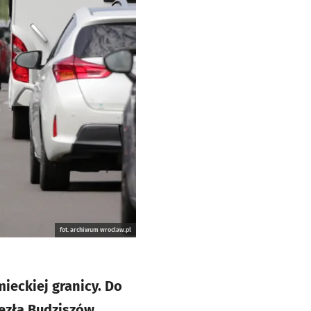
fot. archiwum wroclaw.pl
ieckiej granicy. Do
ęzła Budziszów