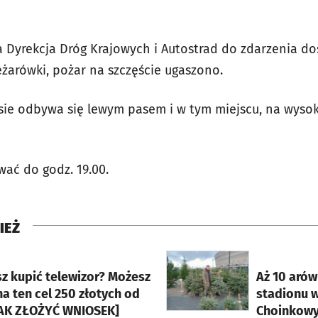
a Dyrekcja Dróg Krajowych i Autostrad do zdarzenia do
ężarówki, pożar na szczęście ugaszono.
asie odbywa się lewym pasem i w tym miejscu, na wysok
ać do godz. 19.00.
IEŻ
rcie
otworzy się w nowej karci
sz kupić telewizor? Możesz
Aż 10 arów
a ten cel 250 złotych od
stadionu w
JAK ZŁOŻYĆ WNIOSEK]
Choinkowy 