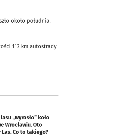
szło około południa.
ości 113 km autostrady
e
 lasu „wyrosło” koło
e Wrocławiu. Oto
Las. Co to takiego?