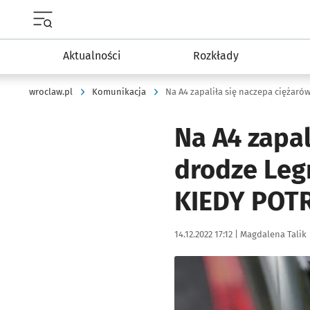
Menu główne portalu wroclaw.pl
Aktualności
Rozkłady
wroclaw.pl
Komunikacja
Na A4 zapal
drodze Leg
KIEDY POT
Data publikacji:
Autor:
14.12.2022 17:12 |
Magdalena Talik
Kliknij, aby powiększyć