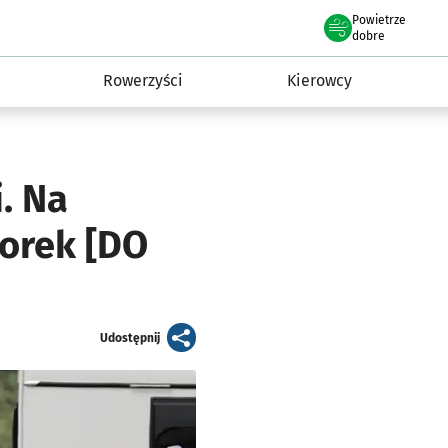
Powietrze
we Wrocławiu
munikacja
dobre
Rowerzyści
Kierowcy
. Na
korek [DO
artykuł
Udostępnij