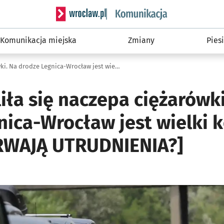
Serwis informacyjny wroclaw.pl podserwis: Ko
Komunikacja miejska
Zmiany
Piesi
Na A4 zapaliła się naczepa ciężarówki. Na drodze Legnica-Wrocław jest wielki korek [DO KIEDY POTRWAJĄ UTRUDNIENIA?]
iła się naczepa ciężarówki
nica-Wrocław jest wielki 
RWAJĄ UTRUDNIENIA?]